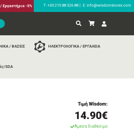
Τ: +30 210 88 326 88
E: info@wisdomstores.com
/ Εργαστήρια -5%
ΙΚΑ / ΒΑΣΕΙΣ
ΗΛΕΚΤΡΟΛΟΓΙΚΑ / ΕΡΓΑΛΕΙΑ
ές/SDA
, 500w.
Τιμή Wisdom:
14.90€
Άμεσα διαθέσιμο