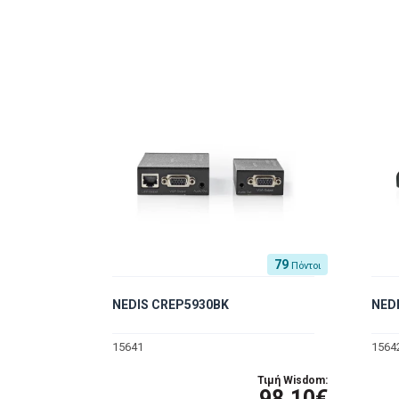
79
Πόντοι
NEDIS CREP5930BK
NED
15641
1564
Τιμή Wisdom:
98.10€