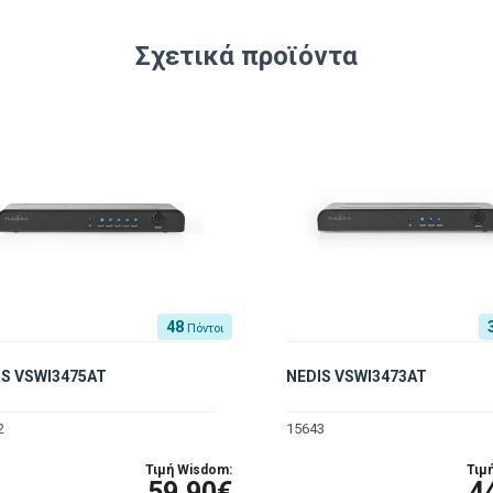
Σχετικά προϊόντα
48
Πόντοι
IS VSWI3475AT
NEDIS VSWI3473AT
2
15643
Τιμή Wisdom:
Τιμ
59.90€
4