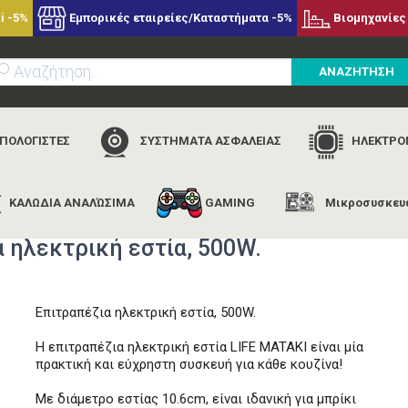
i -5%
Εμπορικές εταιρείες/Καταστήματα -5%
Βιομηχανίες 
ΑΝΑΖΗΤΗΣΗ
ΥΠΟΛΟΓΙΣΤΕΣ
ΣΥΣΤΗΜΑΤΑ ΑΣΦΑΛΕΙΑΣ
ΗΛΕΚΤΡΟΝ
ΚΑΛΩΔΙΑ ΑΝΑΛΏΣΙΜΑ
GAMING
Μικροσυσκευ
ή
εταιρίες
life
life mataki black επιτραπέζια ηλεκτρική εστία
α ηλεκτρική εστία, 500W.
Επιτραπέζια ηλεκτρική εστία, 500W.
Η επιτραπέζια ηλεκτρική εστία LIFE MATAKI είναι μία
πρακτική και εύχρηστη συσκευή για κάθε κουζίνα!
Με διάμετρο εστίας 10.6cm, είναι ιδανική για μπρίκι