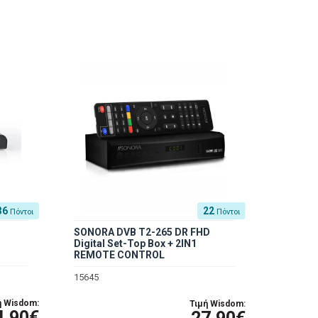
36
22
Πόντοι
Πόντοι
SONORA DVB T2-265 DR FHD
Digital Set-Top Box + 2IN1
REMOTE CONTROL
15645
ή Wisdom:
Τιμή Wisdom:
4.90€