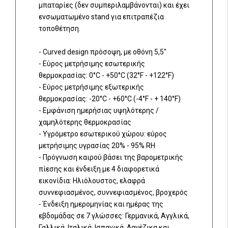
μπαταρίες (δεν συμπεριλαμβάνονται) και έχει
ενσωματωμένο stand για επιτραπέζια
τοποθέτηση.
- Curved design πρόσοψη, με οθόνη 5,5''
- Εύρος μετρήσιμης εσωτερικής
θερμοκρασίας: 0°C - +50°C (32°F - +122°F)
- Εύρος μετρήσιμης εξωτερικής
θερμοκρασίας: -20°C - +60°C (-4°F - + 140°F)
- Εμφάνιση ημερήσιας υψηλότερης /
χαμηλότερης θερμοκρασίας
- Υγρόμετρο εσωτερικού χώρου: εύρος
μετρήσιμης υγρασίας 20% - 95% RH
- Πρόγνωση καιρού βάσει της βαρομετρικής
πίεσης και ένδειξη με 4 διαφορετικά
εικονίδια: Ηλιόλουστος, ελαφρά
συννεφιασμένος, συννεφιασμένος, βροχερός
- Ένδειξη ημερομηνίας και ημέρας της
εβδομάδας σε 7 γλώσσες: Γερμανικά, Αγγλικά,
Γαλλικά, Ιταλικά, Ισπανικά, Δανέζικα και