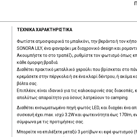
Π
ΤΕΧΝΙΚΑ ΧΑΡΑΚΤΗΡΙΣΤΙΚΑ
Φωτίστε ατμοσφαιρικά το μπαλκόνι, την βεράντα ή τον κήπ
SONORA LILY, ένα φαναράκι με διαχρονικό design και ρομαντ
Ακουμπήστε το στο τραπέζι, ρυθμίστε τον φωτισμό όπως ε
κάθε όμορφη βραδιά.
Διαθέτει πρακτικό μεταλλικό χερούλι που βρίσκεται στο πάν
κρεμάσετε στην πέργκολα ή σε ένα κλαρί δέντρου, ή ακόμα κ
βόλτα σας.
Eπιπλέον, είναι ιδανικό για τις καλοκαιρινές σας διακοπές, 
απολύτως απαραίτητο για όσους λατρεύουν το camping.
Διαθέτει ενσωματωμένο πηγή φωτός LED, και διαχέει ένα α
συσκευή έχει max. ισχύ 3.2W και φωτεινότητα έως 170lm, ε
σύμφωνα με τις προτιμήσεις σας.
Μπορείτε να επιλέξετε μεταξύ 3 μοτίβων κι εφέ φωτισμού (f