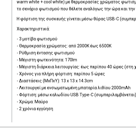
warm white + cool white) με θερμοκρασίες χρώματος φωτισ
το σενάριο φωτισμού που θέλετε αναλόγως την ώρα και την 
Η φόρτιση της συσκευής γίνεται μέσω θύρας USB-C (συμπερ
Χαρακτηριστικά:
- 3 μοτίβα φωτισμού
- Θερμοκρασία χρώματος: από 2000K έως 6500K
- Ρύθμιση έντασης φωτισμού
- Μέγιστη φωτεινότητα: 170lm
- Μέγιστη διάρκεια λειτουργίας: έως περίπου 40 ώρες (στη
- Χρόνος για πλήρη φόρτιση: περίπου 5 ώρες
- Διαστάσεις (ΜxΠxΥ): 13 x 13 x 14.3cm
- Λειτουργεί με ενσωματωμένη μπαταρία λιθίου 2000mAh
- Φόρτιση: μέσω καλωδίου USB Type-C (συμπεριλαμβάνεται
- Χρώμα: Μαύρο
- 2 χρόνια εγγύηση