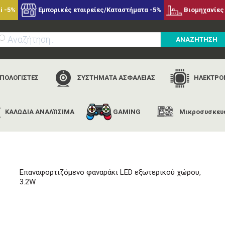
i -5%
Εμπορικές εταιρείες/Καταστήματα -5%
Βιομηχανίες 
ΑΝΑΖΗΤΗΣΗ
ΥΠΟΛΟΓΙΣΤΕΣ
ΣΥΣΤΗΜΑΤΑ ΑΣΦΑΛΕΙΑΣ
ΗΛΕΚΤΡΟΝ
ΚΑΛΩΔΙΑ ΑΝΑΛΏΣΙΜΑ
GAMING
Μικροσυσκευ
αρχική
εταιρίες
life
sonora lily black
Επαναφορτιζόμενο φαναράκι LED εξωτερικού χώρου,
3.2W