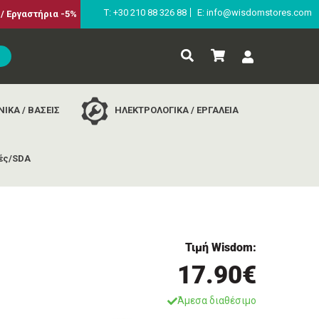
Τ: +30 210 88 326 88
E: info@wisdomstores.com
/ Εργαστήρια -5%
ΙΚΑ / ΒΑΣΕΙΣ
ΗΛΕΚΤΡΟΛΟΓΙΚΑ / ΕΡΓΑΛΕΙΑ
ές/SDA
Τιμή Wisdom:
17.90€
Άμεσα διαθέσιμο