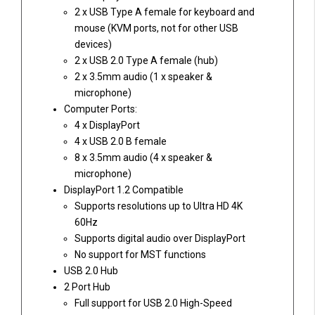
2 x USB Type A female for keyboard and
mouse (KVM ports, not for other USB
devices)
2 x USB 2.0 Type A female (hub)
2 x 3.5mm audio (1 x speaker &
microphone)
Computer Ports:
4 x DisplayPort
4 x USB 2.0 B female
8 x 3.5mm audio (4 x speaker &
microphone)
DisplayPort 1.2 Compatible
Supports resolutions up to Ultra HD 4K
60Hz
Supports digital audio over DisplayPort
No support for MST functions
USB 2.0 Hub
2 Port Hub
Full support for USB 2.0 High-Speed