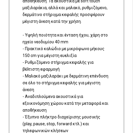
αποθήκευση. Τα ακουστικά με soft touch
μαξιλαράκια, αλλά και μαλακό, ρυθμιζόμενο,
δερμάτινο στήριγμα κεφαλής προσφέρουν
μέγιστη άνεση κατά την χρήση.
- Υψηλή ποιότητα και ένταση ήχου, χάρη στο
ηχείο νεοδυμίου 40 mm
- Πρακτικό καλώδιο με μικρόφωνο μήκους
150 cm για μέγιστη ευελιξία
- Ρυθμιζόμενο στήριγμα κεφαλής για
βέλτιστη εφαρμογή
- Μαλακό μαξιλαράκι με δερμάτινη επένδυση
σε όλο το στήριγμα κεφαλής για μέγιστη
άνεση
- Αναδιπλούμενα ακουστικά για
εξοικονόμηση χώρου κατά την μεταφορά και
αποθήκευση
- Έξυπνο πλήκτρο διαχείρισης μουσικής
(play, pause, stop, forward κτλ.) και
τηλεφωνικών κλήσεων