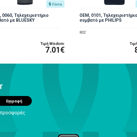
6
Πόντοι
 0060, Τηλεχειριστήριο
OEM, 0101, Τηλεχειριστήρι
βατό με BLUESKY
συμβατό με PHILIPS
802
Τιμή Wisdom:
Τιμ
7.01€
r
Εγγραφή
ς προσφορές