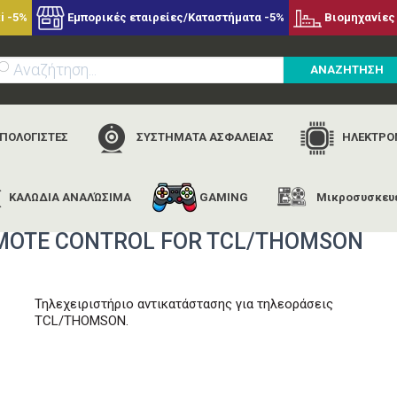
i -5%
Εμπορικές εταιρείες/Καταστήματα -5%
Βιομηχανίες 
ΑΝΑΖΗΤΗΣΗ
ΥΠΟΛΟΓΙΣΤΕΣ
ΣΥΣΤΗΜΑΤΑ ΑΣΦΑΛΕΙΑΣ
ΗΛΕΚΤΡΟΝ
ΚΑΛΩΔΙΑ ΑΝΑΛΏΣΙΜΑ
GAMING
Μικροσυσκευ
εταιρίες
meliconi
meliconi tlc05 m- telec. remote control for t
REMOTE CONTROL FOR TCL/THOMSON
Τηλεχειριστήριο αντικατάστασης για τηλεοράσεις
TCL/THOMSON.