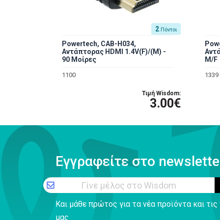
2
Πόντοι
Powertech, CAB-H034,
Powe
Αντάπτορας HDMI 1.4V(F)/(M) -
Αντ
90 Μοίρες
M/F
1100
1339
Τιμή Wisdom:
3.00€
Εγγραφείτε στο newslette
Γίνε μέλος στο Wisdom
Και μάθε πρώτος για τα νέα προϊόντα και τι
μας