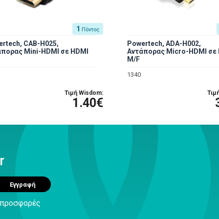
1
Πόντος
rtech, CAB-H025,
Powertech, ADA-H002,
άπoρας Mini-HDMI σε HDMI
Αντάπoρας Micro-HDMI σε
M/F
1340
Τιμή Wisdom:
Τιμ
1.40€
r
Εγγραφή
ς προσφορές