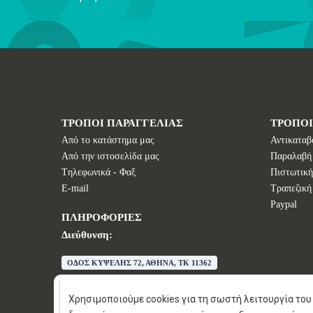
ΤΡΟΠΟΙ ΠΑΡΑΓΓΕΛΙΑΣ
ΤΡΟΠΟ
Από το κατάστημα μας
Αντικαταβ
Από την ιστοσελίδα μας
Παραλαβή
Tηλεφωνικά - Φαξ
Πιστωτική
E-mail
Τραπεζική
Paypal
ΠΛΗΡΟΦΟΡΙΕΣ
Διεύθυνση:
ΟΔΟΣ ΚΥΨΕΛΗΣ 72, ΑΘΗΝΑ, TK 11362
E-mail:
info@wisdomstores.com
Τηλέφωνο:
+30 210 88 326 88
Χρησιμοποιούμε cookies για τη σωστή λειτουργία του 