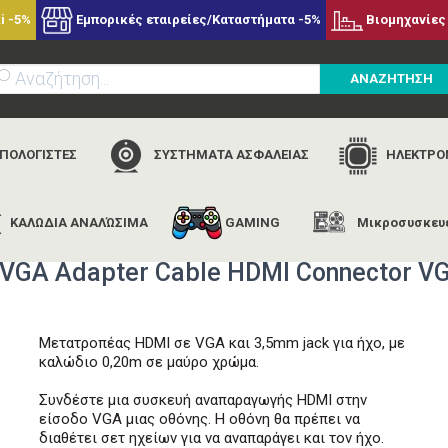
i -5%
Εμπορικές εταιρείες/Καταστήματα -5%
Βιομηχανίες 
ΑΝΑΖΗΤΗΣΗ
ΥΠΟΛΟΓΙΣΤΕΣ
ΣΥΣΤΗΜΑΤΑ ΑΣΦΑΛΕΙΑΣ
ΗΛΕΚΤΡΟΝ
ΚΑΛΩΔΙΑ ΑΝΑΛΏΣΙΜΑ
GAMING
Μικροσυσκευ
nedis
nedis ccgt34900bk02 hdmi - vga adapter cable hdmi connect
VGA Adapter Cable HDMI Connector VG
Μετατροπέας HDMI σε VGA και 3,5mm jack για ήχο, με
καλώδιο 0,20m σε μαύρο χρώμα.
Συνδέστε μια συσκευή αναπαραγωγής HDMI στην
είσοδο VGA μιας οθόνης. Η οθόνη θα πρέπει να
διαθέτει σετ ηχείων για να αναπαράγει και τον ήχο.