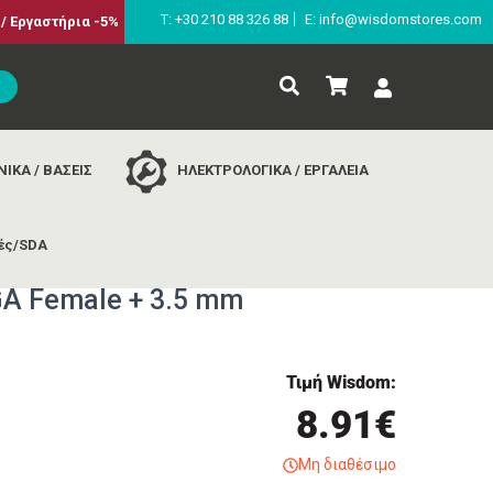
Τ: +30 210 88 326 88
E: info@wisdomstores.com
/ Εργαστήρια -5%
ΙΚΑ / ΒΑΣΕΙΣ
ΗΛΕΚΤΡΟΛΟΓΙΚΑ / ΕΡΓΑΛΕΙΑ
ές/SDA
or vga female + 3.5 mm
A Female + 3.5 mm
Τιμή Wisdom:
8.91€
Μη διαθέσιμο