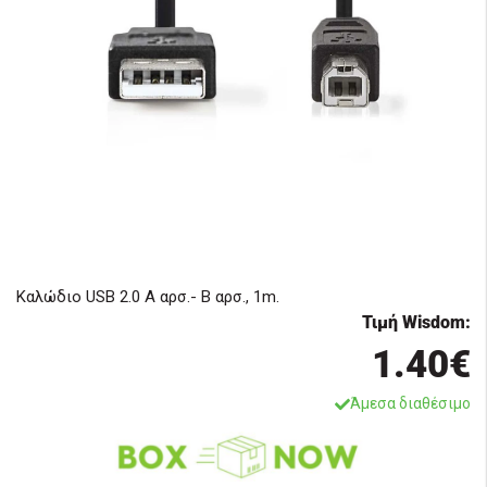
Καλώδιο USB 2.0 A αρσ.- B αρσ., 1m.
Τιμή Wisdom:
1.40€
Άμεσα διαθέσιμο