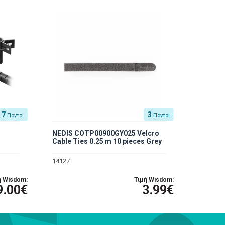
7
3
Πόντοι
Πόντοι
NEDIS COTP00900GY025 Velcro
Cable Ties 0.25 m 10 pieces Grey
14127
ή Wisdom:
Τιμή Wisdom:
9.00€
3.99€