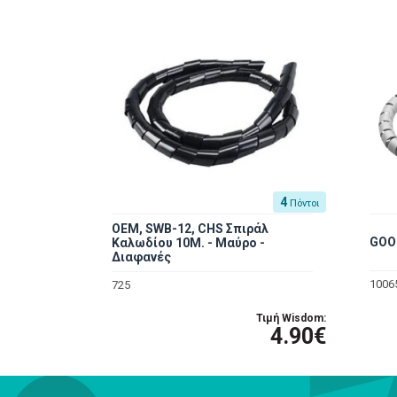
4
Πόντοι
ΟΕΜ, SWB-12, CHS Σπιράλ
GOO
Καλωδίου 10M. - Μαύρο -
Διαφανές
1006
725
Τιμή Wisdom:
4.90€