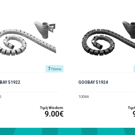
7
Πόντοι
BAY 51922
GOOBAY 51924
5
10066
Τιμή Wisdom:
Τιμ
9.00€