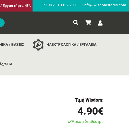
Τ: +30 210 88 326 88
E: info@wisdomstores.com
/ Εργαστήρια -5%
ΙΚΑ / ΒΑΣΕΙΣ
ΗΛΕΚΤΡΟΛΟΓΙΚΑ / ΕΡΓΑΛΕΙΑ
ές/SDA
Τιμή Wisdom:
4.90€
Άμεσα διαθέσιμο