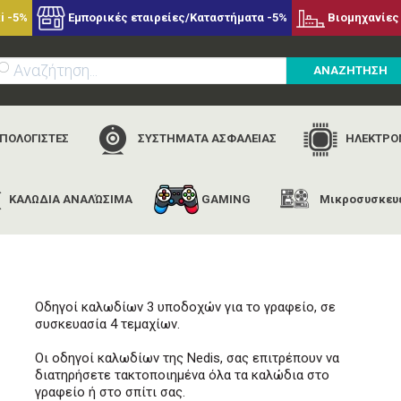
i -5%
Εμπορικές εταιρείες/Καταστήματα -5%
Βιομηχανίες 
ΑΝΑΖΗΤΗΣΗ
ΥΠΟΛΟΓΙΣΤΕΣ
ΣΥΣΤΗΜΑΤΑ ΑΣΦΑΛΕΙΑΣ
ΗΛΕΚΤΡΟΝ
ΚΑΛΩΔΙΑ ΑΝΑΛΏΣΙΜΑ
GAMING
Μικροσυσκευ
αρχική
εταιρίες
nedis
nedis cmgc20034wt
Οδηγοί καλωδίων 3 υποδοχών για το γραφείο, σε
συσκευασία 4 τεμαχίων.
Οι οδηγοί καλωδίων της Nedis, σας επιτρέπουν να
διατηρήσετε τακτοποιημένα όλα τα καλώδια στο
γραφείο ή στο σπίτι σας.