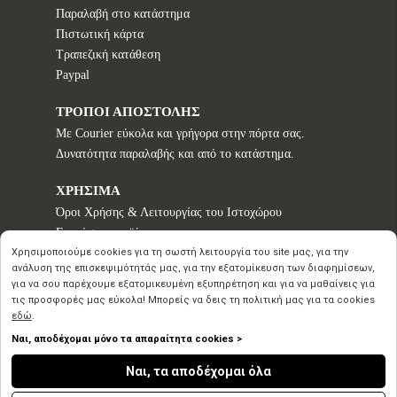
Παραλαβή στο κατάστημα
Πιστωτική κάρτα
Τραπεζική κατάθεση
Paypal
ΤΡΟΠΟΙ ΑΠΟΣΤΟΛΗΣ
Με Courier εύκολα και γρήγορα στην πόρτα σας.
Δυνατότητα παραλαβής και από το κατάστημα.
ΧΡΗΣΙΜΑ
Όροι Χρήσης & Λειτουργίας του Ιστοχώρου
Εγγυήσεις προϊόντων
Τρόποι παραγγελίας
Χρησιμοποιούμε cookies για τη σωστή λειτουργία του site μας, για την
ανάλυση της επισκεψιμότητάς μας, για την εξατομίκευση των διαφημίσεων,
Πολιτική επιστροφών - Δικαίωμα Υπαναχώρησης
για να σου παρέχουμε εξατομικευμένη εξυπηρέτηση και για να μαθαίνεις για
Προστασία Προσωπικών Δεδομένων
τις προσφορές μας εύκολα! Μπορείς να δεις τη πολιτική μας για τα cookies
εδώ
.
Ναι, αποδέχομαι μόνο τα απαραίτητα cookies >
Copyright © 2020 2026
Ναι, τα αποδέχομαι όλα
Inspirational Creation
by Advisable