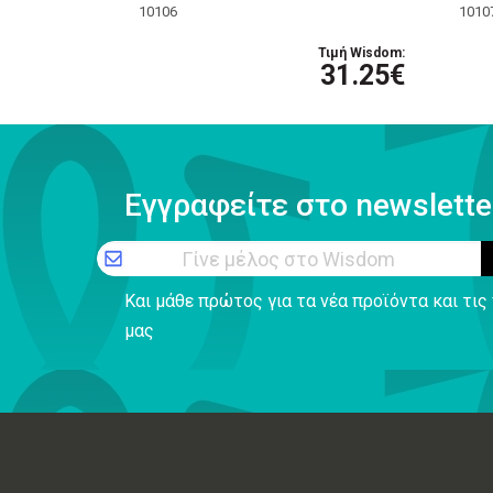
10106
1010
Τιμή Wisdom:
31.25€
Εγγραφείτε στο newslette
Γίνε μέλος στο Wisdom
Και μάθε πρώτος για τα νέα προϊόντα και τι
μας