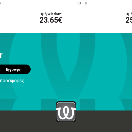
7
10110
Τιμή Wisdom:
Τιμ
23.65€
2
r
Εγγραφή
ς προσφορές