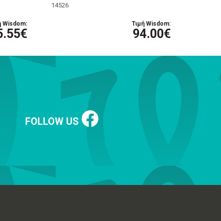
14526
ή Wisdom:
Τιμή Wisdom:
5.55€
94.00€
FOLLOW US