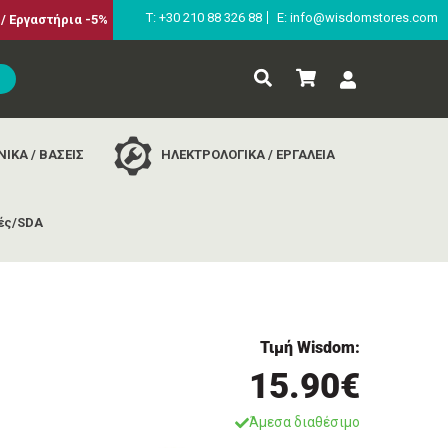
Τ: +30 210 88 326 88
E: info@wisdomstores.com
/ Εργαστήρια -5%
ΙΚΑ / ΒΑΣΕΙΣ
ΗΛΕΚΤΡΟΛΟΓΙΚΑ / ΕΡΓΑΛΕΙΑ
ές/SDA
Τιμή Wisdom:
15.90€
Άμεσα διαθέσιμο