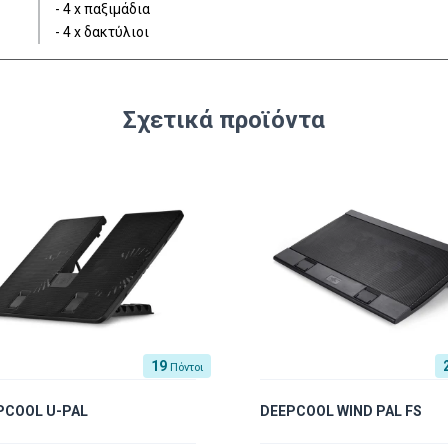
- 4 x παξιμάδια
- 4 x δακτύλιοι
Σχετικά προϊόντα
19
Πόντοι
PCOOL U-PAL
DEEPCOOL WIND PAL FS