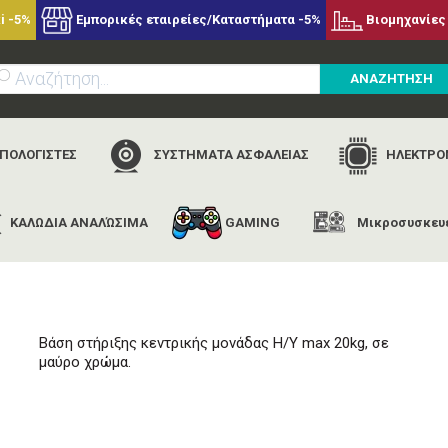
i -5%
Εμπορικές εταιρείες/Καταστήματα -5%
Βιομηχανίες 
ΑΝΑΖΗΤΗΣΗ
ΥΠΟΛΟΓΙΣΤΕΣ
ΣΥΣΤΗΜΑΤΑ ΑΣΦΑΛΕΙΑΣ
ΗΛΕΚΤΡΟΝ
ΚΑΛΩΔΙΑ ΑΝΑΛΏΣΙΜΑ
GAMING
Μικροσυσκευ
αρχική
εταιρίες
nedis
nedis cstd101bk
Βάση στήριξης κεντρικής μονάδας Η/Υ max 20kg, σε
μαύρο χρώμα.