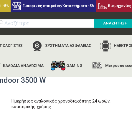
i -5%
Εμπορικές εταιρείες/Καταστήματα -5%
Βιομηχανίες 
ΑΝΑΖΗΤΗΣΗ
ΥΠΟΛΟΓΙΣΤΕΣ
ΣΥΣΤΗΜΑΤΑ ΑΣΦΑΛΕΙΑΣ
ΗΛΕΚΤΡΟΝ
ΚΑΛΩΔΙΑ ΑΝΑΛΏΣΙΜΑ
GAMING
Μικροσυσκευ
ρχική
εταιρίες
nedis
nedis time01 timer analogue indoor 350
Indoor 3500 W
Ημερήσιος αναλογικός χρονοδιακόπτης 24 ωρών,
εσωτερικής χρήσης.