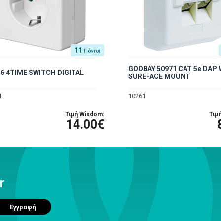
11
Πόντοι
GOOBAY 50971 CAT 5e DAP
6 4TIME SWITCH DIGITAL
SUREFACE MOUNT
1
10261
Τιμή Wisdom:
Τιμ
14.00€
r
Εγγραφή