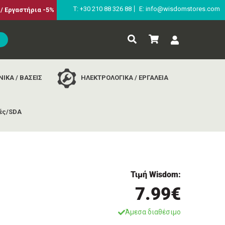
Τ: +30 210 88 326 88
E: info@wisdomstores.com
/ Εργαστήρια -5%
ΙΚΑ / ΒΑΣΕΙΣ
ΗΛΕΚΤΡΟΛΟΓΙΚΑ / ΕΡΓΑΛΕΙΑ
ές/SDA
0 w
Τιμή Wisdom:
7.99€
Άμεσα διαθέσιμο