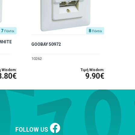
7
8
Πόντοι
Πόντοι
 WHITE
GOOBAY 50972
10262
ή Wisdom:
Τιμή Wisdom:
8.80€
9.90€
FOLLOW US