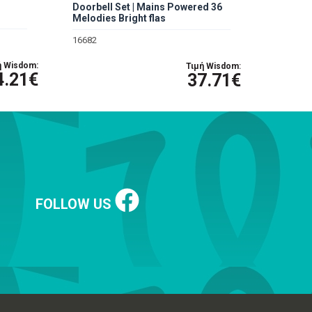
Doorbell Set | Mains Powered 36
Melodies Bright flas
16682
ή Wisdom:
Τιμή Wisdom:
4.21€
37.71€
FOLLOW US