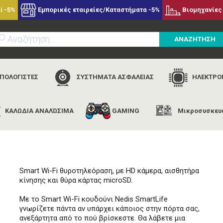
i -5%
Εμπορικές εταιρείες/Καταστήματα -5%
Βιομηχανίες 
ΑΝΑΖΗΤΗΣΗ
ΥΠΟΛΟΓΙΣΤΕΣ
ΣΥΣΤΗΜΑΤΑ ΑΣΦΑΛΕΙΑΣ
ΗΛΕΚΤΡΟΝ
ΚΑΛΩΔΙΑ ΑΝΑΛΏΣΙΜΑ
GAMING
Μικροσυσκευ
αρχική
εταιρίες
nedis
nedis wificdp10gy
Smart Wi-Fi θυροτηλεόραση, με HD κάμερα, αισθητήρα
κίνησης και θύρα κάρτας microSD.
Με το Smart Wi-Fi κουδούνι Nedis SmartLife
γνωρίζετε πάντα αν υπάρχει κάποιος στην πόρτα σας,
ανεξάρτητα από το πού βρίσκεστε. Θα λάβετε μια