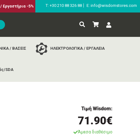
Τ: +30 210 88 326 88
E: info@wisdomstores.com
/ Εργαστήρια -5%
ΙΚΑ / ΒΑΣΕΙΣ
ΗΛΕΚΤΡΟΛΟΓΙΚΑ / ΕΡΓΑΛΕΙΑ
ές/SDA
Τιμή Wisdom:
71.90€
Άμεσα διαθέσιμο