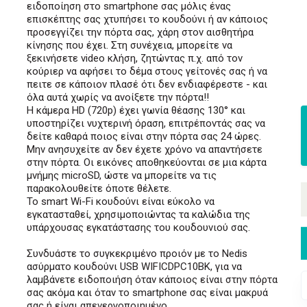
ειδοποίηση στο smartphone σας μόλις ένας
επισκέπτης σας χτυπήσει το κουδούνι ή αν κάποιος
προσεγγίζει την πόρτα σας, χάρη στον αισθητήρα
κίνησης που έχει. Στη συνέχεια, μπορείτε να
ξεκινήσετε video κλήση, ζητώντας π.χ. από τον
κούριερ να αφήσει το δέμα στους γείτονές σας ή να
πειτε σε κάποιον πλασέ ότι δεν ενδιαφέρεστε - και
όλα αυτά χωρίς να ανοίξετε την πόρτα!!
Η κάμερα HD (720p) έχει γωνία θέασης 130° και
υποστηρίζει νυχτερινή όραση, επιτρέποντάς σας να
δείτε καθαρά ποιος είναι στην πόρτα σας 24 ώρες.
Μην ανησυχείτε αν δεν έχετε χρόνο να απαντήσετε
στην πόρτα. Οι εικόνες αποθηκεύονται σε μια κάρτα
μνήμης microSD, ώστε να μπορείτε να τις
παρακολουθείτε όποτε θέλετε.
Το smart Wi-Fi κουδούνι είναι εύκολο να
εγκατασταθεί, χρησιμοποιώντας τα καλώδια της
υπάρχουσας εγκατάστασης του κουδουνιού σας.
Συνδυάστε το συγκεκριμένο προιόν με το Nedis
ασύρματο κουδούνι USB WIFICDPC10BK, για να
λαμβάνετε ειδοποιήση όταν κάποιος είναι στην πόρτα
σας ακόμα και όταν το smartphone σας είναι μακρυά
σας ή είναι απενεργοποιημένο.