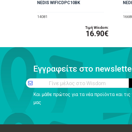
NEDIS WIFICDPC10BK
NED
14081
1668
Τιμή Wisdom:
16.90€
Εγγραφείτε στο newslette
Γίνε μέλος στο Wisdom
Και μάθε πρώτος για τα νέα προϊόντα και τι
μας