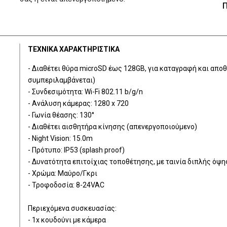
Π
ΤΕΧΝΙΚΑ ΧΑΡΑΚΤΗΡΙΣΤΙΚΑ
- Διαθέτει θύρα microSD έως 128GB, για καταγραφή και απο
συμπεριλαμβάνεται)
- Συνδεσιμότητα: Wi-Fi 802.11 b/g/n
- Ανάλυση κάμερας: 1280 x 720
- Γωνία θέασης: 130°
- Διαθέτει αισθητήρα κίνησης (απενεργοποιούμενο)
- Night Vision: 15.0m
- Πρότυπο: IP53 (splash proof)
- Δυνατότητα επιτοίχιας τοποθέτησης, με ταινία διπλής όψη
- Χρώμα: Mαύρο/Γκρι
- Τροφοδοσία: 8-24VAC
Περιεχόμενα συσκευασίας:
- 1x κουδούνι με κάμερα