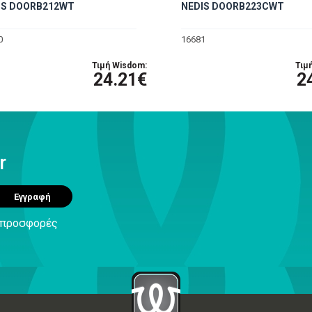
IS DOORB212WT
NEDIS DOORB223CWT
0
16681
Τιμή Wisdom:
Τιμ
24.21€
2
r
Εγγραφή
ς προσφορές