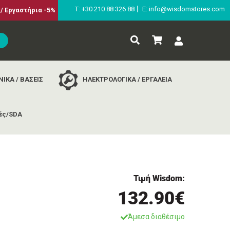
Τ: +30 210 88 326 88
E: info@wisdomstores.com
/ Εργαστήρια -5%
ΙΚΑ / ΒΑΣΕΙΣ
ΗΛΕΚΤΡΟΛΟΓΙΚΑ / ΕΡΓΑΛΕΙΑ
ές/SDA
Τιμή Wisdom:
132.90€
Άμεσα διαθέσιμο