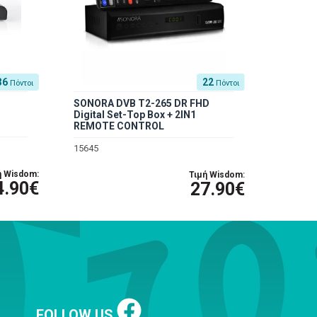
36
22
Πόντοι
Πόντοι
SONORA DVB T2-265 DR FHD
Digital Set-Top Box + 2IN1
REMOTE CONTROL
15645
ή Wisdom:
Τιμή Wisdom:
4.90€
27.90€
FOLLOW US