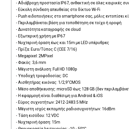
- Αδιάβροχη προστασία IP67, ανθεκτική σε όλες καιρικές σ
- Εύκολη σύνδεση απευθείας στο δίκτυο Wi-Fi
- Push ειδοποιήσεις στο smartphone σας, μόλις εντοπίσει κ
- Περιλαμβάνεται βάση για τοποθέτηση σε τοίχο ή οροφή
- Δυνατότητα καταγραφής σε cloud
- Εξωτερική χρήση με IP67
- Νυχτερινή όραση έως και 15m με LED υπέρυθρες
- Πρίζα: Euro/Τύπος C (CEE 7/16)
- Megapixel: 2MPixel
- Φακός: 3,6 mm
- Μέγιστη ανάλυση: Full HD 1080p
- Υποδοχή τροφοδοσίας: DC
- Αισθητήρας εικόνας: 1/2,9"CMOS
- Μέσο αποθήκευσης: microSD έως 128 GB (δεν περιλαμβάνετ
- Η εφαρμογή είναι διαθέσιμη για Android & iOS
- Εύρος συχνοτήτων: 2412-2483.5 MHz
- Μέγιστη ισχύς εκπομπής ραδιοσυχνοτήτων: 16dBm
- Τάση εισόδου: 12 VDC
- Νυχτερινή όραση: 15m
- Θερμοκρασία λειτουργίας: -10 - 50°C