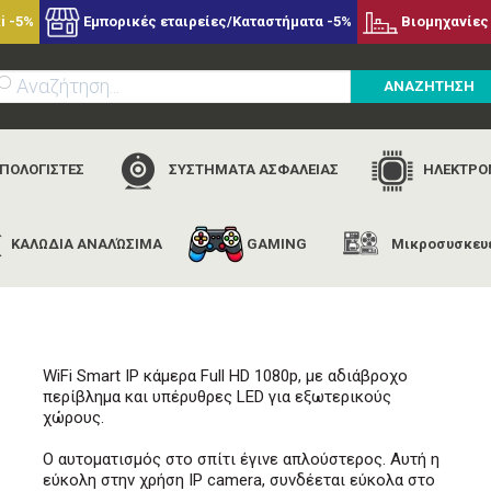
i -5%
Εμπορικές εταιρείες/Καταστήματα -5%
Βιομηχανίες 
ΑΝΑΖΗΤΗΣΗ
ΥΠΟΛΟΓΙΣΤΕΣ
ΣΥΣΤΗΜΑΤΑ ΑΣΦΑΛΕΙΑΣ
ΗΛΕΚΤΡΟΝ
ΚΑΛΩΔΙΑ ΑΝΑΛΏΣΙΜΑ
GAMING
Μικροσυσκευ
αρχική
εταιρίες
nedis
nedis wifico030cwt
WiFi Smart IP κάμερα Full HD 1080p, με αδιάβροχο
περίβλημα και υπέρυθρες LED για εξωτερικούς
χώρους.
Ο αυτοματισμός στο σπίτι έγινε απλούστερος. Αυτή η
εύκολη στην χρήση IP camera, συνδέεται εύκολα στο