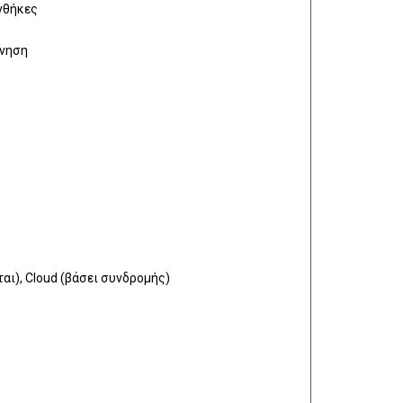
υνθήκες
ίνηση
αι), Cloud (βάσει συνδρομής)