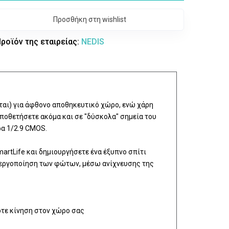
Προσθήκη στη wishlist
ροϊόν της εταιρείας:
NEDIS
ται) για άφθονο αποθηκευτικό χώρο, ενώ χάρη
οποθετήσετε ακόμα και σε "δύσκολα" σημεία του
ρα 1/2.9 CMOS.
artLife και δημιουργήσετε ένα έξυπνο σπίτι
ενεργοποίηση των φώτων, μέσω ανίχνευσης της
οτε κίνηση στον χώρο σας