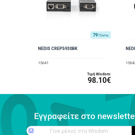
79
Πόντοι
NEDIS CREP5930BK
NED
15641
1564
Τιμή Wisdom:
98.10€
Εγγραφείτε στο newslette
Γίνε μέλος στο Wisdom