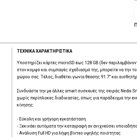
Π
ΤΕΧΝΙΚΑ ΧΑΡΑΚΤΗΡΙΣΤΙΚΑ
Υποστηρίζει κάρτες microSD έως 128 GB (δεν περιλαμβάνον
στον κομψό και συμπαγές σχεδιασμό της, μπορείτε να την τ
χώρου σας. Τέλος, διαθέτει γωνία θέασης 91.7° και αισθητή
Συνδυάστε την με άλλες smart συσκευές της σειράς Nedis Sm
χωρίς περίπλοκες διαδικασίες, όπως για παράδειγμα την 
κίνησης.
- Εύκολη και γρήγορη εγκατάσταση
- Ξεκινάει αυτόματα την καταγραφή αν ανιχνεύσει οποιαδήπ
- Ανάλυση Full HD για λήψη βίντεο υψηλής ποιότητας