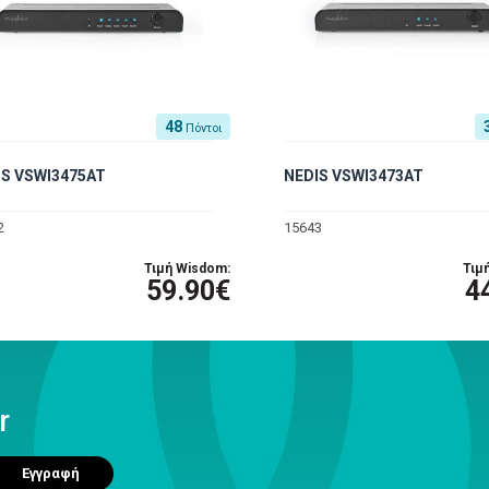
48
Πόντοι
IS VSWI3475AT
NEDIS VSWI3473AT
2
15643
Τιμή Wisdom:
Τιμ
59.90€
4
r
Εγγραφή