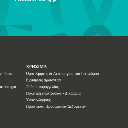
ΧΡΗΣΙΜΑ
ν πόρτα
Όροι Χρήσης & Λειτουργίας του Ιστοχώρου
Εγγυήσεις προϊόντων
κατάστημα.
Τρόποι παραγγελίας
Πολιτική επιστροφών - Δικαίωμα
Υπαναχώρησης
Προστασία Προσωπικών Δεδομένων