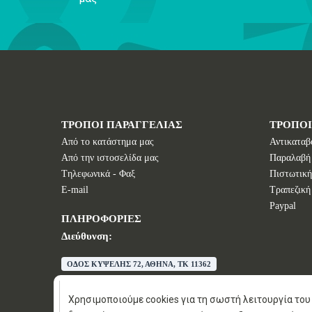
ΤΡΟΠΟΙ ΠΑΡΑΓΓΕΛΙΑΣ
ΤΡΟΠΟ
Από το κατάστημα μας
Αντικαταβ
Από την ιστοσελίδα μας
Παραλαβή
Tηλεφωνικά - Φαξ
Πιστωτική
E-mail
Τραπεζική
Paypal
ΠΛΗΡΟΦΟΡΙΕΣ
Διεύθυνση:
ΟΔΟΣ ΚΥΨΕΛΗΣ 72, ΑΘΗΝΑ, TK 11362
E-mail:
info@wisdomstores.com
Τηλέφωνο:
+30 210 88 326 88
Χρησιμοποιούμε cookies για τη σωστή λειτουργία του 