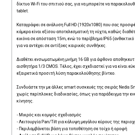
δίκτυο Wi-Fi του σπιτιού σας, για να μπορείτε να παρακολου
tablet.
Καταγράφει σε ανάλυση Full HD (1920x1080) που σας προσφέ
κάμερα είναι εξίσου αποτελεσματική τη νύχτα, καθώς διαθέτ
εικόνα σε απόσταση 15m, ενώ το περίβλημα IP65 (ανθεκτικό 
για να αντέχει σε αντίξοες καιρικές συνθήκες.
Διαθέτει ενσωματωμένη μνήμη 16 GB για άφθονο αποθηκευτι
αισθητήρα 1/3 CMOS. Τέλος, έχει σχεδιαστεί για να είναι εύ
εξαιρετικά προσιτή λύση παρακολούθησης βίντεο.
Συνδυάστε την με άλλες smart συσκευές της σειράς Nedis Sm
χωρίς περίπλοκες διαδικασίες, όπως για παράδειγμα την 
κίνησης.
- Μικρός και κομψός σχεδιασμός
- Λειτουργία Pan/Tilt για κάλυψη μεγάλου εύρους της περιοχ
- Περιλαμβάνεται βάση για τοποθέτηση σε τοίχο ή οροφή