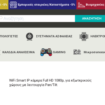
i -5%
Εμπορικές εταιρείες/Καταστήματα -5%
Βιομηχανίες 
ΑΝΑΖΗΤΗΣΗ
ΥΠΟΛΟΓΙΣΤΕΣ
ΣΥΣΤΗΜΑΤΑ ΑΣΦΑΛΕΙΑΣ
ΗΛΕΚΤΡΟΝ
ΚΑΛΩΔΙΑ ΑΝΑΛΏΣΙΜΑ
GAMING
Μικροσυσκευ
αρχική
εταιρίες
nedis
nedis wifico20cwt
WiFi Smart IP κάμερα Full HD 1080p, για εξωτερικούς
χώρους με λειτουργία Pan/Tilt.