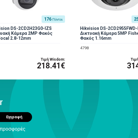
176
2
Πόντοι
ision DS-2CD2H23G0-IZS
Hikvision DS-2CD2955FWD-
τυακή Κάμερα 2MP Φακός
Δικτυακή Κάμερα 5MP Fish
focal 2.8-12mm
Φακός 1.16mm
4798
Τιμή Wisdom:
Τιμ
218.41€
31
r
Εγγραφή
ς προσφορές