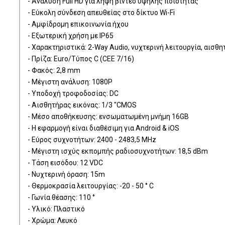
- Ανάλυση Full HD για λήψη βίντεο υψηλής ποιότητας
- Εύκολη σύνδεση απευθείας στο δίκτυο Wi-Fi
- Αμφίδρομη επικοινωνία ήχου
- Εξωτερική χρήση με IP65
- Χαρακτηριστικά: 2-Way Audio, νυχτερινή λειτουργία, αισθη
- Πρίζα: Euro/Τύπος C (CEE 7/16)
- Φακός: 2,8 mm
- Μέγιστη ανάλυση: 1080P
- Υποδοχή τροφοδοσίας: DC
- Αισθητήρας εικόνας: 1/3 "CMOS
- Μέσο αποθήκευσης: ενσωματωμένη μνήμη 16GB
- Η εφαρμογή είναι διαθέσιμη για Android & iOS
- Εύρος συχνοτήτων: 2400 - 2483,5 MHz
- Μέγιστη ισχύς εκπομπής ραδιοσυχνοτήτων: 18,5 dBm
- Τάση εισόδου: 12 VDC
- Νυχτερινή όραση: 15m
- Θερμοκρασία λειτουργίας: -20 - 50 ° C
- Γωνία θέασης: 110 °
- Υλικό: Πλαστικό
- Χρώμα: Λευκό