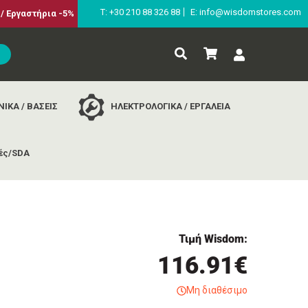
Τ: +30 210 88 326 88
E: info@wisdomstores.com
/ Εργαστήρια -5%
ΙΚΑ / ΒΑΣΕΙΣ
ΗΛΕΚΤΡΟΛΟΓΙΚΑ / ΕΡΓΑΛΕΙΑ
ές/SDA
Τιμή Wisdom:
116.91€
Μη διαθέσιμο