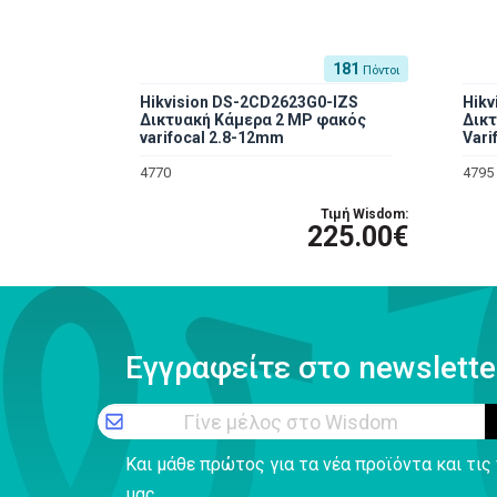
181
Πόντοι
Hikvision DS-2CD2623G0-IZS
Hikv
Δικτυακή Κάμερα 2 MP φακός
Δικ
varifocal 2.8-12mm
Vari
4770
4795
Τιμή Wisdom:
225.00€
Εγγραφείτε στο newslette
Γίνε μέλος στο Wisdom
Και μάθε πρώτος για τα νέα προϊόντα και τι
μας