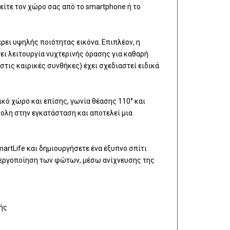
θείτε τον χώρο σας από το smartphone ή το
ρει υψηλής ποιότητας εικόνα. Επιπλέον, η
ει λειτουργία νυχτερινής όρασης για καθαρή
στις καιρικές συνθήκες) έχει σχεδιαστεί ειδικά
κό χώρο και επίσης, γωνία θέασης 110° και
κολη στην εγκατάσταση και αποτελεί μια
artLife και δημιουργήσετε ένα έξυπνο σπίτι
ενεργοποίηση των φώτων, μέσω ανίχνευσης της
ής