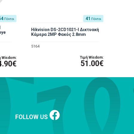
54
41
Πόντοι
Πόντοι
I
Hikvision DS-2CD1021-I Δικτυακή
eye
Κάμερα 2MP Φακός 2.8mm
5164
Τιμή Wisdom:
ή Wisdom:
51.00€
4.90€
FOLLOW US