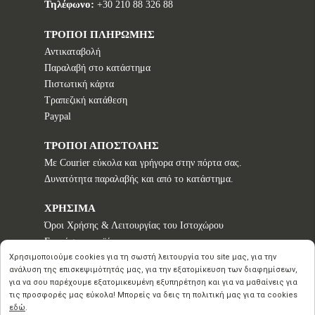
Τηλέφωνο:
+30 210 88 326 88
ΤΡΟΠΟΙ ΠΛΗΡΩΜΗΣ
Αντικαταβολή
Παραλαβή στο κατάστημα
Πιστωτική κάρτα
Τραπεζική κατάθεση
Paypal
ΤΡΟΠΟΙ ΑΠΟΣΤΟΛΗΣ
Με Courier εύκολα και γρήγορα στην πόρτα σας.
Δυνατότητα παραλαβής και από το κατάστημα.
ΧΡΗΣΙΜΑ
Όροι Χρήσης & Λειτουργίας του Ιστοχώρου
Εγγυήσεις προϊόντων
Τρόποι παραγγελίας
Χρησιμοποιούμε cookies για τη σωστή λειτουργία του site μας, για την
ανάλυση της επισκεψιμότητάς μας, για την εξατομίκευση των διαφημίσεων,
Πολιτική επιστροφών - Δικαίωμα Υπαναχώρησης
για να σου παρέχουμε εξατομικευμένη εξυπηρέτηση και για να μαθαίνεις για
Προστασία Προσωπικών Δεδομένων
τις προσφορές μας εύκολα! Μπορείς να δεις τη πολιτική μας για τα cookies
εδώ
.