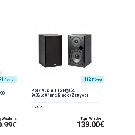
51
112
Πόντοι
Πόντοι
Polk Audio T15 Ηχεία
ΚΟ
Βιβλιοθήκης Black (Ζεύγος)
15822
Τιμή Wisdom:
ή Wisdom:
139.00€
0.99€