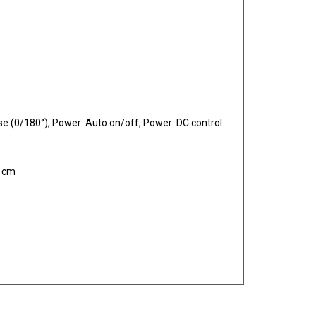
e (0/180°), Power: Auto on/off, Power: DC control
9 cm