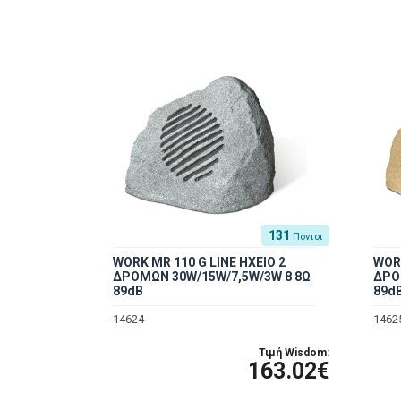
131
Πόντοι
WORK MR 110 G LINE ΗΧΕΙΟ 2
WORK
ΔΡΟΜΩΝ 30W/15W/7,5W/3W 8 8Ω
ΔΡΟ
89dB
89d
14624
1462
Τιμή Wisdom:
163.02€