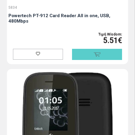
5834
Powertech PT-912 Card Reader All in one, USB,
480Μbps
Τιμή Wisdom:
5.51€