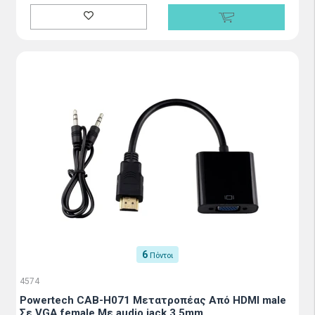
6
Πόντοι
4574
Powertech CAB-H071 Μετατροπέας Από HDMI male
Σε VGA female Με audio jack 3.5mm