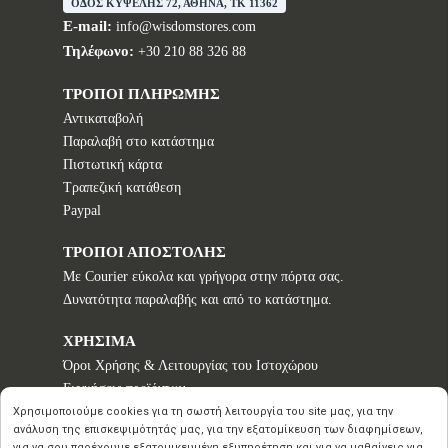
ΟΔΟΣ ΚΥΨΕΛΗΣ 72, ΑΘΗΝΑ, TK 11362
E-mail:
info@wisdomstores.com
Τηλέφωνο:
+30 210 88 326 88
ΤΡΟΠΟΙ ΠΛΗΡΩΜΗΣ
Αντικαταβολή
Παραλαβή στο κατάστημα
Πιστωτική κάρτα
Τραπεζική κατάθεση
Paypal
ΤΡΟΠΟΙ ΑΠΟΣΤΟΛΗΣ
Με Courier εύκολα και γρήγορα στην πόρτα σας.
Δυνατότητα παραλαβής και από το κατάστημα.
ΧΡΗΣΙΜΑ
Όροι Χρήσης & Λειτουργίας του Ιστοχώρου
Εγγυήσεις προϊόντων
Τρόποι παραγγελίας
Χρησιμοποιούμε cookies για τη σωστή λειτουργία του site μας, για την
ανάλυση της επισκεψιμότητάς μας, για την εξατομίκευση των διαφημίσεων,
Πολιτική επιστροφών - Δικαίωμα Υπαναχώρησης
για να σου παρέχουμε εξατομικευμένη εξυπηρέτηση και για να μαθαίνεις για