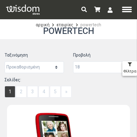
αρχική
εταιρίες
powertech
POWERTECH
Ταξινόμηση
Προβολή
Φίλτρα
Σελίδες:
1
2
3
4
5
»