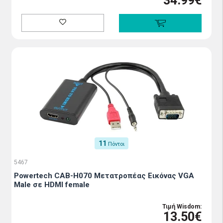
34.99€
11
Πόντοι
5467
Powertech CAB-H070 Μετατροπέας Εικόνας VGA
Male σε HDMI female
Τιμή Wisdom:
13.50€