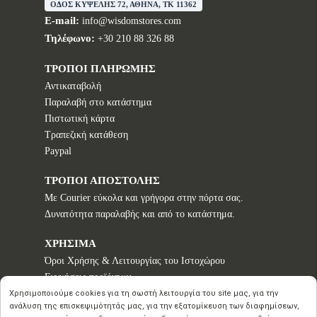
ΟΔΟΣ ΚΥΨΕΛΗΣ 72, ΑΘΗΝΑ, TK 11362
E-mail:
info@wisdomstores.com
Τηλέφωνο:
+30 210 88 326 88
ΤΡΟΠΟΙ ΠΛΗΡΩΜΗΣ
Αντικαταβολή
Παραλαβή στο κατάστημα
Πιστωτική κάρτα
Τραπεζική κατάθεση
Paypal
ΤΡΟΠΟΙ ΑΠΟΣΤΟΛΗΣ
Με Courier εύκολα και γρήγορα στην πόρτα σας.
Δυνατότητα παραλαβής και από το κατάστημα.
ΧΡΗΣΙΜΑ
Όροι Χρήσης & Λειτουργίας του Ιστοχώρου
Εγγυήσεις προϊόντων
Τρόποι παραγγελίας
Χρησιμοποιούμε cookies για τη σωστή λειτουργία του site μας, για την
ανάλυση της επισκεψιμότητάς μας, για την εξατομίκευση των διαφημίσεων,
Πολιτική επιστροφών - Δικαίωμα Υπαναχώρησης