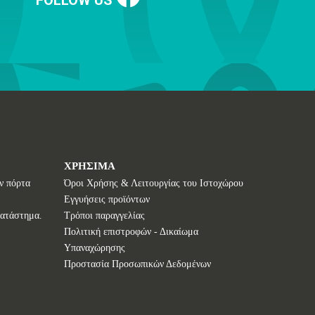
ΧΡΗΣΙΜΑ
ν πόρτα
Όροι Χρήσης & Λειτουργίας του Ιστοχώρου
Εγγυήσεις προϊόντων
κατάστημα.
Τρόποι παραγγελίας
Πολιτική επιστροφών - Δικαίωμα
Υπαναχώρησης
Προστασία Προσωπικών Δεδομένων