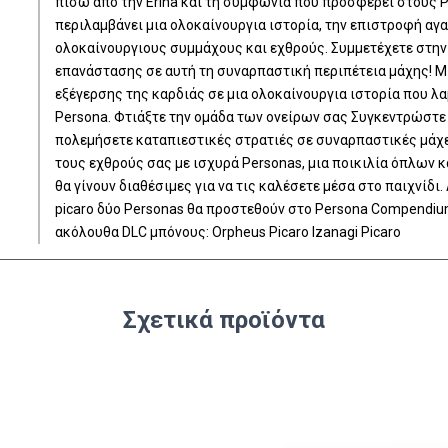
πίσω από την Erina και τη συμφωνία που προσφέρει στους Ph
περιλαμβάνει μια ολοκαίνουργια ιστορία, την επιστροφή 
ολοκαίνουργιους συμμάχους και εχθρούς. Συμμετέχετε στην
επανάστασης σε αυτή τη συναρπαστική περιπέτεια μάχης! Μ
εξέγερσης της καρδιάς σε μια ολοκαίνουργια ιστορία που λ
Persona. Φτιάξτε την ομάδα των ονείρων σας Συγκεντρώστε
πολεμήσετε καταπιεστικές στρατιές σε συναρπαστικές μάχε
τους εχθρούς σας με ισχυρά Personas, μια ποικιλία όπλων 
θα γίνουν διαθέσιμες για να τις καλέσετε μέσα στο παιχνίδι. 
picaro δύο Personas θα προστεθούν στο Persona Compendiu
ακόλουθα DLC μπόνους: Orpheus Picaro Izanagi Picaro
Σχετικά προϊόντα