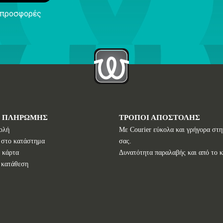
ς προσφορές
Ι ΠΛΗΡΩΜΗΣ
ΤΡΟΠΟΙ ΑΠΟΣΤΟΛΗΣ
ολή
Με Courier εύκολα και γρήγορα στη
 στο κατάστημα
σας.
 κάρτα
Δυνατότητα παραλαβής και από το 
 κατάθεση