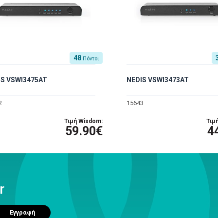
48
Πόντοι
IS VSWI3475AT
NEDIS VSWI3473AT
2
15643
Τιμή Wisdom:
Τιμ
59.90€
4
r
Εγγραφή