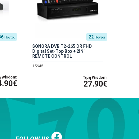
36
22
Πόντοι
Πόντοι
SONORA DVB T2-265 DR FHD
Digital Set-Top Box + 2IN1
REMOTE CONTROL
15645
ή Wisdom:
Τιμή Wisdom:
4.90€
27.90€
FOLLOW US