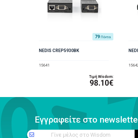
79
Πόντοι
NEDIS CREP5930BK
NED
15641
1564
Τιμή Wisdom:
98.10€
Εγγραφείτε στο newslette
Γίνε μέλος στο Wisdom