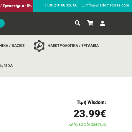
Τ: +30 210 88 326 88
E: info@wisdomstores.com
/ Εργαστήρια -5%
ΙΚΑ / ΒΑΣΕΙΣ
ΗΛΕΚΤΡΟΛΟΓΙΚΑ / ΕΡΓΑΛΕΙΑ
ές/SDA
Τιμή Wisdom:
23.99€
Άμεσα διαθέσιμο