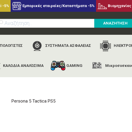
i -5%
Εμπορικές εταιρείες/Καταστήματα -5%
Βιομηχανίες 
ΑΝΑΖΗΤΗΣΗ
ΥΠΟΛΟΓΙΣΤΕΣ
ΣΥΣΤΗΜΑΤΑ ΑΣΦΑΛΕΙΑΣ
ΗΛΕΚΤΡΟΝ
ΚΑΛΩΔΙΑ ΑΝΑΛΏΣΙΜΑ
GAMING
Μικροσυσκευ
αρχική
εταιρίες
sega
persona 5 tactica ps5
Persona 5 Tactica PS5