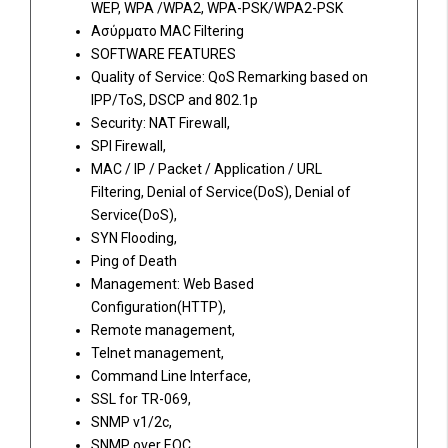
WEP, WPA /WPA2, WPA-PSK/WPA2-PSK
Ασύρματο MAC Filtering
SOFTWARE FEATURES
Quality of Service: QoS Remarking based on
IPP/ToS, DSCP and 802.1p
Security: NAT Firewall,
SPI Firewall,
MAC / IP / Packet / Application / URL
Filtering, Denial of Service(DoS), Denial of
Service(DoS),
SYN Flooding,
Ping of Death
Management: Web Based
Configuration(HTTP),
Remote management,
Telnet management,
Command Line Interface,
SSL for TR-069,
SNMP v1/2c,
SNMP over EOC,