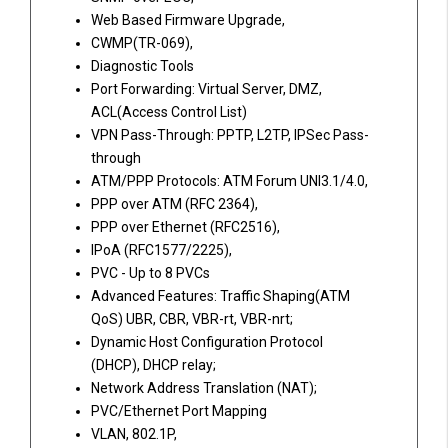
Web Based Firmware Upgrade,
CWMP(TR-069),
Diagnostic Tools
Port Forwarding: Virtual Server, DMZ,
ACL(Access Control List)
VPN Pass-Through: PPTP, L2TP, IPSec Pass-
through
ATM/PPP Protocols: ATM Forum UNI3.1/4.0,
PPP over ATM (RFC 2364),
PPP over Ethernet (RFC2516),
IPoA (RFC1577/2225),
PVC - Up to 8 PVCs
Advanced Features: Traffic Shaping(ATM
QoS) UBR, CBR, VBR-rt, VBR-nrt;
Dynamic Host Configuration Protocol
(DHCP), DHCP relay;
Network Address Translation (NAT);
PVC/Ethernet Port Mapping
VLAN, 802.1P,