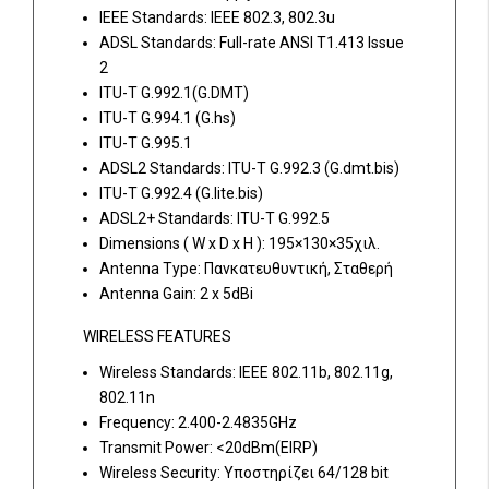
IEEE Standards: IEEE 802.3, 802.3u
ADSL Standards: Full-rate ANSI T1.413 Issue
2
ITU-T G.992.1(G.DMT)
ITU-T G.994.1 (G.hs)
ITU-T G.995.1
ADSL2 Standards: ITU-T G.992.3 (G.dmt.bis)
ITU-T G.992.4 (G.lite.bis)
ADSL2+ Standards: ITU-T G.992.5
Dimensions ( W x D x H ): 195×130×35χιλ.
Antenna Type: Πανκατευθυντική, Σταθερή
Antenna Gain: 2 x 5dBi
WIRELESS FEATURES
Wireless Standards: IEEE 802.11b, 802.11g,
802.11n
Frequency: 2.400-2.4835GHz
Transmit Power: <20dBm(EIRP)
Wireless Security: Υποστηρίζει 64/128 bit