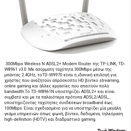
300Mbps Wireless N ADSL2+ Modem Router της TP-LINK, TD-
W8961 v3.0. Με ασύρματη ταχύτητα 300Mbps μέσω της
μπάντας 2.4GHz, τοTD-W9970 είναι η ιδανική επιλογή για
χρήστες που αναζητούν απρόσκοπτο HD βίντεο streaming,
online gaming και άλλες εργασίες που απαιτούν πολύ
bandwidth.Το TD-W8961N υποστηρίζει ADSL2+ και είναι
συμβατό και με τα παλαιότερα πρότυπα ADSL2/ADSL,
υποστηρίζοντας ταχύτητες συνδέσεων broadband έως
100Mbps. Είναι σχεδιασμένο για να υποστηρίζει μία μεγάλη
γκάμα υπηρεσιών όπως φωνή, βίντεο, δεδομένα, τηλεόραση
high-definition (HDTV) και διαδραστικό gaming.
Τιμή Wisdom: