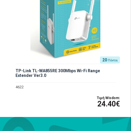
20
Πόντοι
TP-Link TL-WA855RE 300Mbps Wi-Fi Range
Extender Ver3.0
4622
Τιμή Wisdom:
24.40€