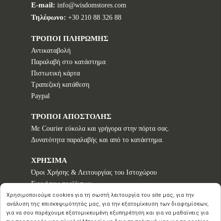
E-mail:
info@wisdomstores.com
Τηλέφωνο:
+30 210 88 326 88
ΤΡΟΠΟΙ ΠΛΗΡΩΜΗΣ
Αντικαταβολή
Παραλαβή στο κατάστημα
Πιστωτική κάρτα
Τραπεζική κατάθεση
Paypal
ΤΡΟΠΟΙ ΑΠΟΣΤΟΛΗΣ
Με Courier εύκολα και γρήγορα στην πόρτα σας.
Δυνατότητα παραλαβής και από το κατάστημα.
ΧΡΗΣΙΜΑ
Όροι Χρήσης & Λειτουργίας του Ιστοχώρου
Εγγυήσεις προϊόντων
Τρόποι παραγγελίας
Χρησιμοποιούμε cookies για τη σωστή λειτουργία του site μας, για την
ανάλυση της επισκεψιμότητάς μας, για την εξατομίκευση των διαφημίσεων,
Πολιτική επιστροφών - Δικαίωμα Υπαναχώρησης
για να σου παρέχουμε εξατομικευμένη εξυπηρέτηση και για να μαθαίνεις για
Προστασία Προσωπικών Δεδομένων