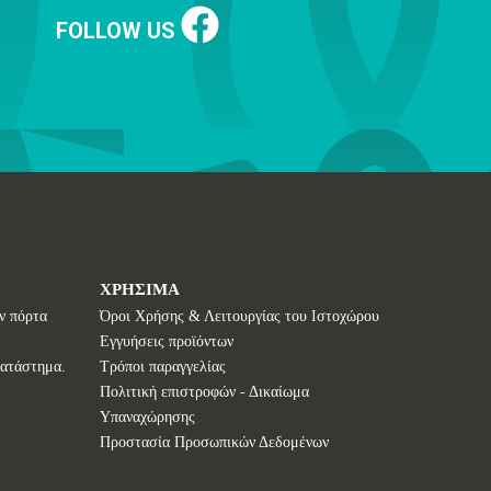
FOLLOW US
ΧΡΗΣΙΜΑ
ν πόρτα
Όροι Χρήσης & Λειτουργίας του Ιστοχώρου
Εγγυήσεις προϊόντων
κατάστημα.
Τρόποι παραγγελίας
Πολιτική επιστροφών - Δικαίωμα
Υπαναχώρησης
Προστασία Προσωπικών Δεδομένων