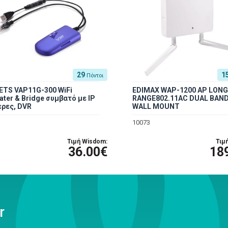
29
1
Πόντοι
ETS VAP11G-300 WiFi
EDIMAX WAP-1200 AP LON
ater & Bridge συμβατό με IP
RANGE802.11AC DUAL BAN
ρες, DVR
WALL MOUNT
10073
Τιμή Wisdom:
Τιμ
36.00€
18
r