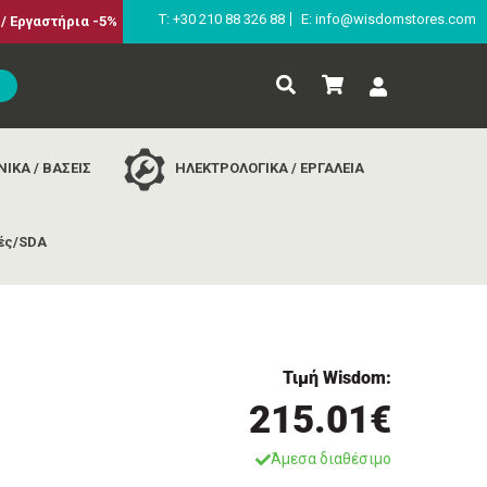
Τ: +30 210 88 326 88
E: info@wisdomstores.com
/ Εργαστήρια -5%
ΙΚΑ / ΒΑΣΕΙΣ
ΗΛΕΚΤΡΟΛΟΓΙΚΑ / ΕΡΓΑΛΕΙΑ
ές/SDA
Τιμή Wisdom:
215.01€
Άμεσα διαθέσιμο