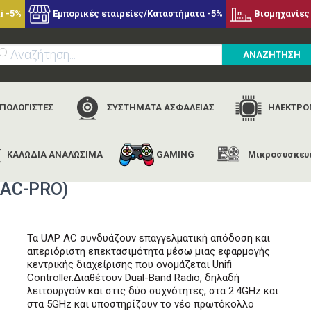
i -5%
Εμπορικές εταιρείες/Καταστήματα -5%
Βιομηχανίες 
ΑΝΑΖΗΤΗΣΗ
ΥΠΟΛΟΓΙΣΤΕΣ
ΣΥΣΤΗΜΑΤΑ ΑΣΦΑΛΕΙΑΣ
ΗΛΕΚΤΡΟΝ
ΚΑΛΩΔΙΑ ΑΝΑΛΏΣΙΜΑ
GAMING
Μικροσυσκευ
αρχική
εταιρίες
ubiquiti
ubiquiti unifi ap ac pro (uap-ac-pro)
-AC-PRO)
Τα UAP AC συνδυάζουν επαγγελματική απόδοση και
απεριόριστη επεκτασιμότητα μέσω μιας εφαρμογής
κεντρικής διαχείρισης που ονομάζεται Unifi
Controller.
Διαθέτουν Dual-Band Radio, δηλαδή
λειτουργούν και στις δύο συχνότητες, στα 2.4GHz και
στα 5GHz και υποστηρίζουν το νέο πρωτόκολλο