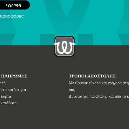
Εγγραφή
ς προσφορές
Ι ΠΛΗΡΩΜΗΣ
ΤΡΟΠΟΙ ΑΠΟΣΤΟΛΗΣ
ολή
Με Courier εύκολα και γρήγορα στη
 στο κατάστημα
σας.
 κάρτα
Δυνατότητα παραλαβής και από το 
 κατάθεση