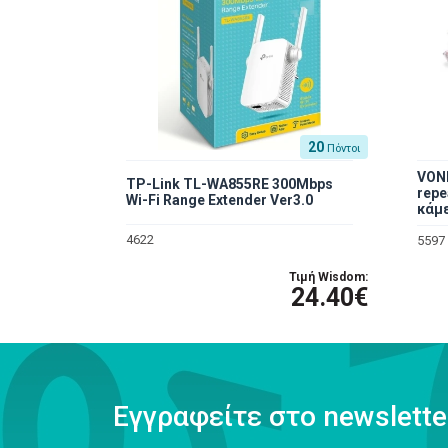
20
Πόντοι
VON
TP-Link TL-WA855RE 300Mbps
repe
Wi-Fi Range Extender Ver3.0
κάμε
4622
5597
Τιμή Wisdom:
24.40€
Εγγραφείτε στο newslette