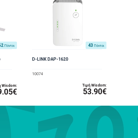
52
43
Πόντοι
Πόντοι
G
D-LINK DAP-1620
D
10074
Τιμή Wisdom:
ή Wisdom:
53.90€
9.05€