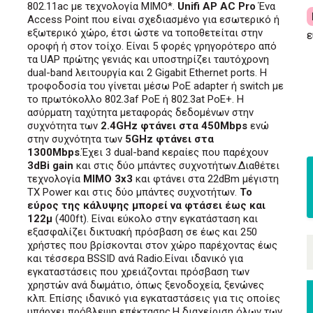
802.11ac με τεχνολογία MIMO*.
Unifi AP AC Pro
Ένα
Access Point που είναι σχεδιασμένο για εσωτερικό ή
εξωτερικό χώρο, έτσι ώστε να τοποθετείται στην
ε
οροφή ή στον τοίχο. Είναι 5 φορές γρηγορότερο από
τα UAP πρώτης γενιάς και υποστηρίζει ταυτόχρονη
dual-band λειτουργία και 2 Gigabit Ethernet ports. Η
τροφοδοσία του γίνεται μέσω PoE adapter ή switch με
το πρωτόκολλο 802.3af PoE ή 802.3at PoE+. Η
ασύρματη ταχύτητα μεταφοράς δεδομένων στην
συχνότητα των
2.4GHz φτάνει στα 450Mbps
ενώ
στην συχνότητα των
5GHz φτάνει στα
1300Mbps
.Έχει 3 dual-band κεραίες που παρέχουν
3dBi gain
και στις δύο μπάντες συχνοτήτων.Διαθέτει
τεχνολογία
MIMO 3x3
και φτάνει στα 22dBm μέγιστη
TX Power και στις δύο μπάντες συχνοτήτων.
Το
εύρος της κάλυψης μπορεί να φτάσει έως και
122μ
(400ft). Είναι εύκολο στην εγκατάσταση και
εξασφαλίζει δικτυακή πρόσβαση σε έως και 250
χρήστες που βρίσκονται στον χώρο παρέχοντας έως
και τέσσερα BSSID ανά Radio.Είναι ιδανικό για
εγκαταστάσεις που χρειάζονται πρόσβαση των
χρηστών ανά δωμάτιο, όπως ξενοδοχεία, ξενώνες
κλπ. Επίσης ιδανικό για εγκαταστάσεις για τις οποίες
υπάρχει πρόβλεψη επέκτασης.Η διαχείριση όλων των