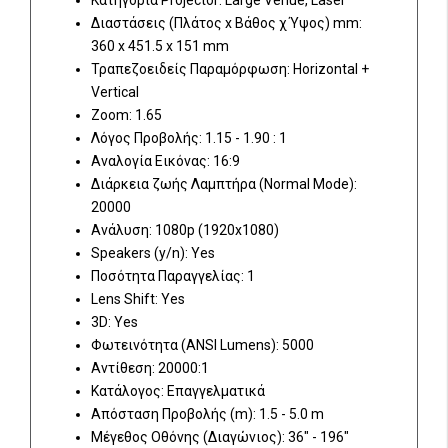
Κατηγορία Projector: Large Venue, Laser
Διαστάσεις (Πλάτος x Βάθος χ Ύψος) mm:
360 x 451.5 x 151 mm
Τραπεζοειδείς Παραμόρφωση: Horizontal +
Vertical
Zoom: 1.65
Λόγος Προβολής: 1.15 - 1.90 : 1
Αναλογία Εικόνας: 16:9
Διάρκεια ζωής Λαμπτήρα (Normal Mode):
20000
Ανάλυση: 1080p (1920x1080)
Speakers (y/n): Yes
Ποσότητα Παραγγελίας: 1
Lens Shift: Yes
3D: Yes
Φωτεινότητα (ANSI Lumens): 5000
Αντίθεση: 20000:1
Κατάλογος: Επαγγελματικά
Απόσταση Προβολής (m): 1.5 - 5.0 m
Μέγεθος Οθόνης (Διαγώνιος): 36" - 196"