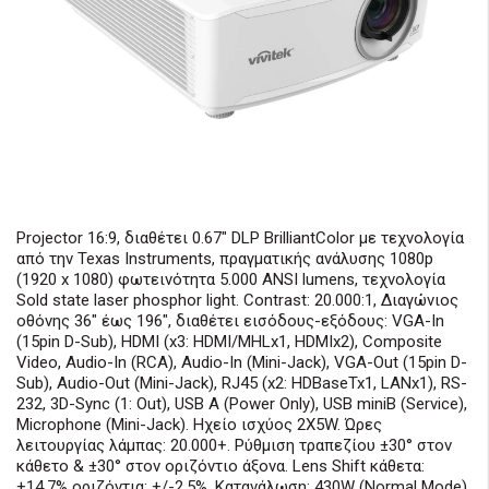
Projector 16:9, διαθέτει 0.67" DLP BrilliantColor με τεχνολογία
από την Texas Instruments, πραγματικής ανάλυσης 1080p
(1920 x 1080) φωτεινότητα 5.000 ANSI lumens, τεχνολογία
Sold state laser phosphor light. Contrast: 20.000:1, Διαγώνιος
οθόνης 36" έως 196", διαθέτει εισόδους-εξόδους: VGA-In
(15pin D-Sub), HDMI (x3: HDMI/MHLx1, HDMIx2), Composite
Video, Audio-In (RCA), Audio-In (Mini-Jack), VGA-Out (15pin D-
Sub), Audio-Out (Mini-Jack), RJ45 (x2: HDBaseTx1, LANx1), RS-
232, 3D-Sync (1: Out), USB A (Power Only), USB miniB (Service),
Microphone (Mini-Jack). Ηχείο ισχύος 2Χ5W. Ώρες
λειτουργίας λάμπας: 20.000+. Ρύθμιση τραπεζίου ±30° στον
κάθετο & ±30° στον οριζόντιο άξονα. Lens Shift κάθετα:
+14.7% οριζόντια: +/-2.5%. Κατανάλωση: 430W (Normal Mode),