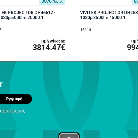
3076
8
Πόντοι
ITEK PROJECTOR DH4661Z-
VIVITEK PROJECTOR DH268
080p 5000lm 20000:1
1080p 3500lm 15000:1
5
15114
Τιμή Wisdom:
Τιμ
3814.47€
99
r
Εγγραφή
ς προσφορές