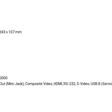
 243 x 107 mm
10000
-Out (Mini-Jack), Composite Video, HDMI, RS-232, S-Video, USB B (Servi