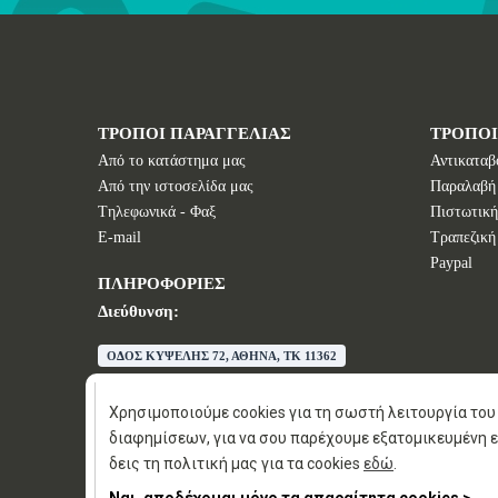
ΤΡΟΠΟΙ ΠΑΡΑΓΓΕΛΙΑΣ
ΤΡΟΠΟ
Από το κατάστημα μας
Αντικαταβ
Από την ιστοσελίδα μας
Παραλαβή
Tηλεφωνικά - Φαξ
Πιστωτική
E-mail
Τραπεζική
Paypal
ΠΛΗΡΟΦΟΡΙΕΣ
Διεύθυνση:
ΟΔΟΣ ΚΥΨΕΛΗΣ 72, ΑΘΗΝΑ, TK 11362
E-mail:
info@wisdomstores.com
Τηλέφωνο:
+30 210 88 326 88
Χρησιμοποιούμε cookies για τη σωστή λειτουργία του 
διαφημίσεων, για να σου παρέχουμε εξατομικευμένη ε
δεις τη πολιτική μας για τα cookies
εδώ
.