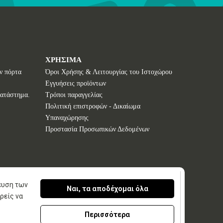
ΧΡΗΣΙΜΑ
ν πόρτα
Όροι Χρήσης & Λειτουργίας του Ιστοχώρου
Εγγυήσεις προϊόντων
κατάστημα.
Τρόποι παραγγελίας
Πολιτική επιστροφών - Δικαίωμα
Υπαναχώρησης
Προστασία Προσωπικών Δεδομένων
κευση των
Ναι, τα αποδέχομαι όλα
ρείς να
nspirational Creation
by Advisable
Περισσότερα
n