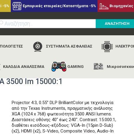
i -5%
Εμπορικές εταιρείες/Καταστήματα -5%
Βιομηχανίες 
ΑΝΑΖΗΤΗΣΗ
ΥΠΟΛΟΓΙΣΤΕΣ
ΣΥΣΤΗΜΑΤΑ ΑΣΦΑΛΕΙΑΣ
ΗΛΕΚΤΡΟΝ
ΚΑΛΩΔΙΑ ΑΝΑΛΏΣΙΜΑ
GAMING
Μικροσυσκευ
χική
εταιρίες
vivitek
vivitek projector dx263 xga 3500 lm 1500
 3500 lm 15000:1
Projector 4:3, 0.55’’ DLP BrilliantColor με τεχνολογία
από την Texas Instruments, πραγματικής ανάλυσης
XGA (1024 x 768) φωτεινότητα 3500 ANSI lumens.
Διαστάσεις οθόνης 40" έως 240". Contrast: 15.000:1,
διαθέτει εισόδους-εξόδους: VGA-In (15pin D-Sub)
(x2), HDMI (x2), S-Video, Composite Video, Audio-In