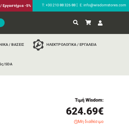
Τ: +30 210 88 326 88
E: info@wisdomstores.com
/ Εργαστήρια -5%
ΙΚΑ / ΒΑΣΕΙΣ
ΗΛΕΚΤΡΟΛΟΓΙΚΑ / ΕΡΓΑΛΕΙΑ
ές/SDA
0:1
Τιμή Wisdom:
624.69€
Μη διαθέσιμο