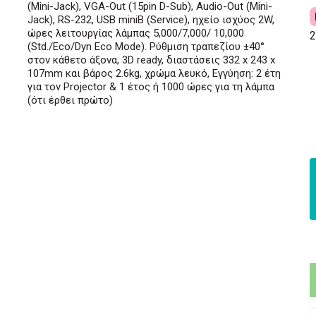
(Mini-Jack), VGA-Out (15pin D-Sub), Audio-Out (Mini-
Jack), RS-232, USB miniB (Service), ηχείο ισχύος 2W,
ώρες λειτουργίας λάμπας 5,000/7,000/ 10,000
2
(Std./Eco/Dyn Eco Mode). Ρύθμιση τραπεζίου ±40°
στον κάθετο άξονα, 3D ready, διαστάσεις 332 x 243 x
107mm και βάρος 2.6kg, χρώμα λευκό, Εγγύηση: 2 έτη
για τον Projector & 1 έτος ή 1000 ώρες για τη λάμπα
(ότι έρθει πρώτο)