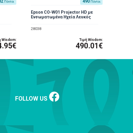
02
490
Πόντοι
Πόντοι
Epson CO-W01 Projector HD με
Ενσωματωμένα Ηχεία Λευκός
28038
ή Wisdom:
Τιμή Wisdom:
4.95€
490.01€
FOLLOW US