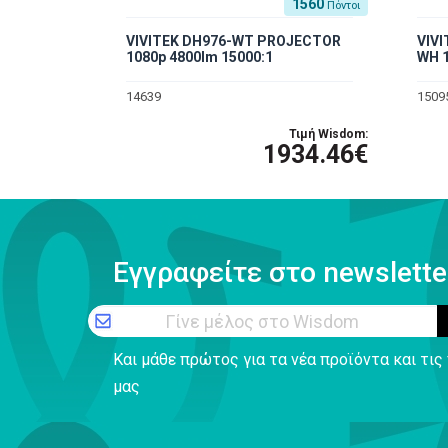
1560
Πόντοι
VIVITEK DH976-WT PROJECTOR
VIV
1080p 4800lm 15000:1
WH 1
14639
1509
Τιμή Wisdom:
1934.46€
Εγγραφείτε στο newslette
Γίνε μέλος στο Wisdom
Και μάθε πρώτος για τα νέα προϊόντα και τι
μας