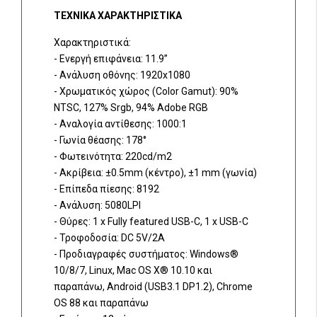
ΤΕΧΝΙΚΑ ΧΑΡΑΚΤΗΡΙΣΤΙΚΑ
Χαρακτηριστικά:
- Ενεργή επιφάνεια: 11.9”
- Ανάλυση οθόνης: 1920x1080
- Χρωματικός χώρος (Color Gamut): 90%
NTSC, 127% Srgb, 94% Adobe RGB
- Αναλογία αντίθεσης: 1000:1
- Γωνία θέασης: 178°
- Φωτεινότητα: 220cd/m2
- Ακρίβεια: ±0.5mm (κέντρο), ±1 mm (γωνία)
- Επίπεδα πίεσης: 8192
- Ανάλυση: 5080LPI
- Θύρες: 1 x Fully featured USB-C, 1 x USB-C
- Τροφοδοσία: DC 5V/2A
- Προδιαγραφές συστήματος: Windows®
10/8/7, Linux, Mac OS X® 10.10 και
παραπάνω, Android (USB3.1 DP1.2), Chrome
OS 88 και παραπάνω