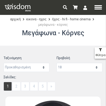
αρχική
εικονα - ηχος
ήχος - hi fi - home cinema
μεγάφωνα - κόρνες
Μεγάφωνα - Κόρνες
Φίλτρα
Ταξινόμηση
Προβολή
Σελίδες:
1
2
3
4
5
»