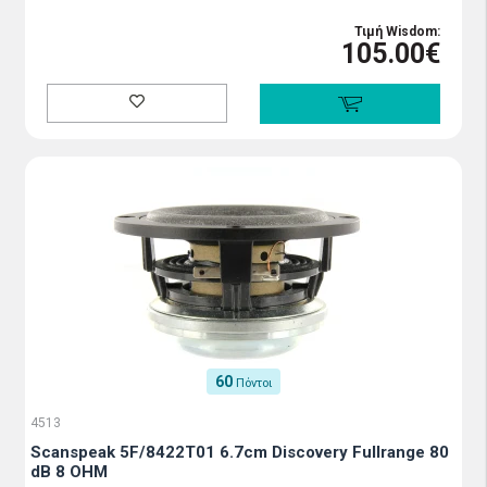
Τιμή Wisdom:
105.00€
60
Πόντοι
4513
Scanspeak 5F/8422T01 6.7cm Discovery Fullrange 80
dB 8 OHM