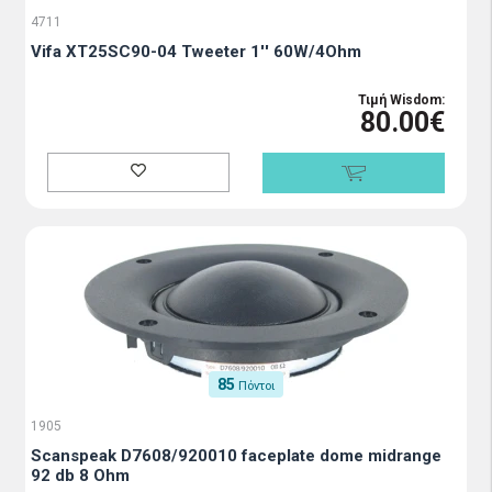
4711
Vifa XT25SC90-04 Tweeter 1'' 60W/4Ohm
Τιμή Wisdom:
80.00€
85
Πόντοι
1905
Scanspeak D7608/920010 faceplate dome midrange
92 db 8 Ohm