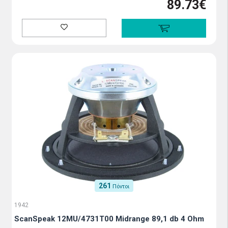
89.73€
261
Πόντοι
1942
ScanSpeak 12MU/4731T00 Midrange 89,1 db 4 Ohm