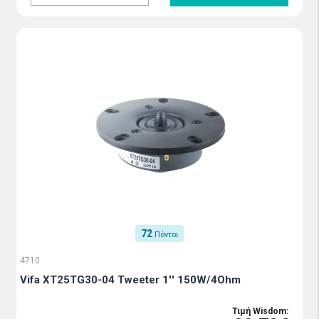
72
Πόντοι
4710
Vifa XT25TG30-04 Tweeter 1'' 150W/4Ohm
Τιμή Wisdom: