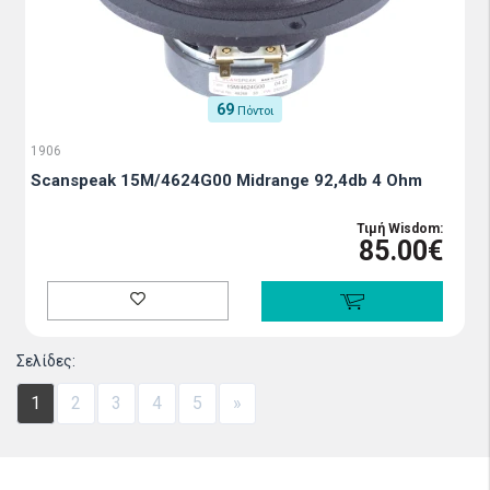
69
Πόντοι
1906
Scanspeak 15M/4624G00 Midrange 92,4db 4 Ohm
Τιμή Wisdom:
85.00€
Σελίδες:
1
2
3
4
5
»