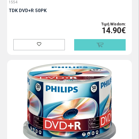
1554
TDK DVD+R 50PK
Τιμή Wisdom:
14.90€