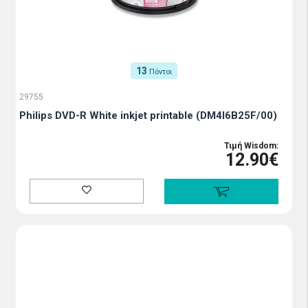
13
Πόντοι
29755
Philips DVD-R White inkjet printable (DM4I6B25F/00)
Τιμή Wisdom:
12.90€