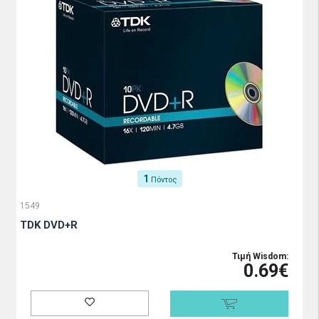
1
Πόντος
1549
TDK DVD+R
Τιμή Wisdom:
0.69€