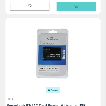
4
Πόντοι
5834
Powertech PT-912 Card Reader All in one, USB,