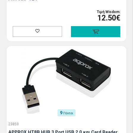
Τιμή Wisdom:
12.50€
9
Πόντοι
23859
APPROX HT8B HUB 3 Port USB 2.0 και Card Reader