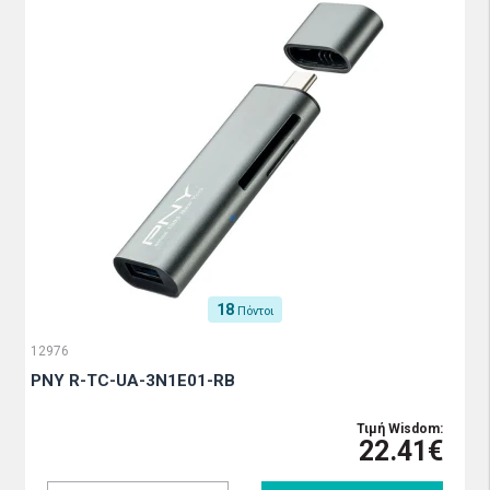
18
Πόντοι
12976
PNY R-TC-UA-3N1E01-RB
Τιμή Wisdom:
22.41€