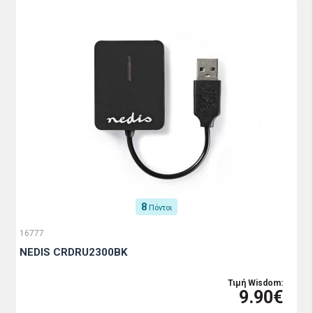
8
Πόντοι
16777
NEDIS CRDRU2300BK
Τιμή Wisdom:
9.90€