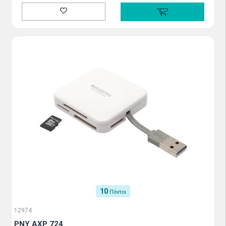
10
Πόντοι
12974
PNY AXP 724