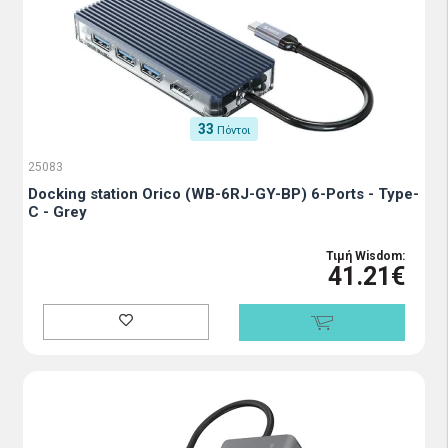
33
Πόντοι
25083
Docking station Orico (WB-6RJ-GY-BP) 6-Ports - Type-
C - Grey
Τιμή Wisdom:
41.21€