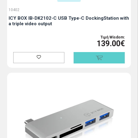
10402
ICY BOX IB-DK2102-C USB Type-C DockingStation with
a triple video output
Τιμή Wisdom:
139.00€