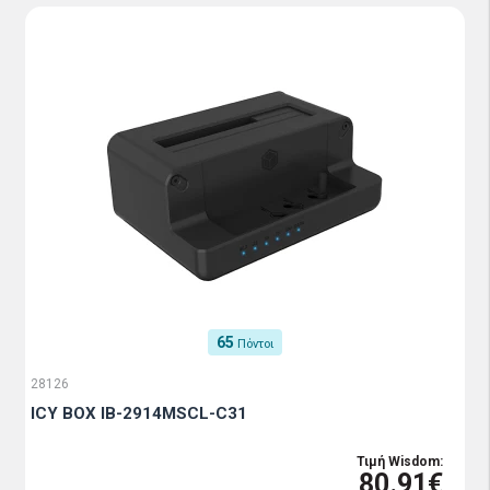
65
Πόντοι
28126
ICY BOX IB-2914MSCL-C31
Τιμή Wisdom:
80.91€