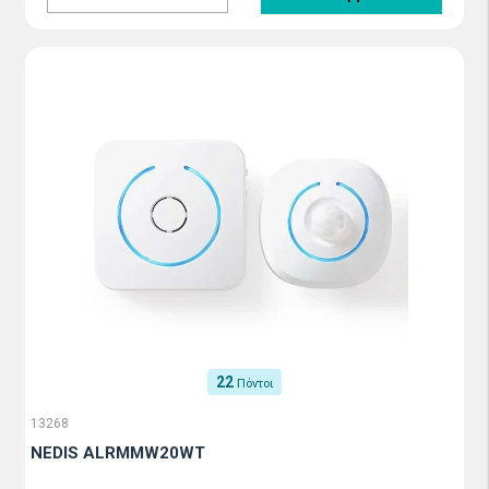
22
Πόντοι
13268
NEDIS ALRMMW20WT