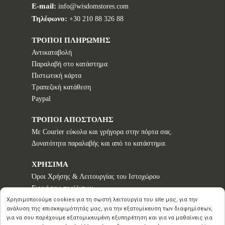
E-mail:
info@wisdomstores.com
Τηλέφωνο:
+30 210 88 326 88
ΤΡΟΠΟΙ ΠΛΗΡΩΜΗΣ
Αντικαταβολή
Παραλαβή στο κατάστημα
Πιστωτική κάρτα
Τραπεζική κατάθεση
Paypal
ΤΡΟΠΟΙ ΑΠΟΣΤΟΛΗΣ
Με Courier εύκολα και γρήγορα στην πόρτα σας.
Δυνατότητα παραλαβής και από το κατάστημα.
ΧΡΗΣΙΜΑ
Όροι Χρήσης & Λειτουργίας του Ιστοχώρου
Εγγυήσεις προϊόντων
Τρόποι παραγγελίας
Χρησιμοποιούμε cookies για τη σωστή λειτουργία του site μας, για την
ανάλυση της επισκεψιμότητάς μας, για την εξατομίκευση των διαφημίσεων,
Πολιτική επιστροφών - Δικαίωμα Υπαναχώρησης
για να σου παρέχουμε εξατομικευμένη εξυπηρέτηση και για να μαθαίνεις για
Προστασία Προσωπικών Δεδομένων