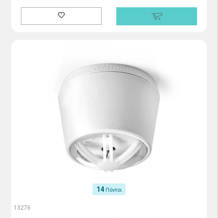
14
Πόντοι
13276