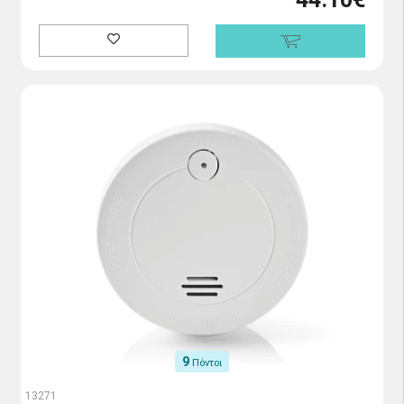
9
Πόντοι
13271