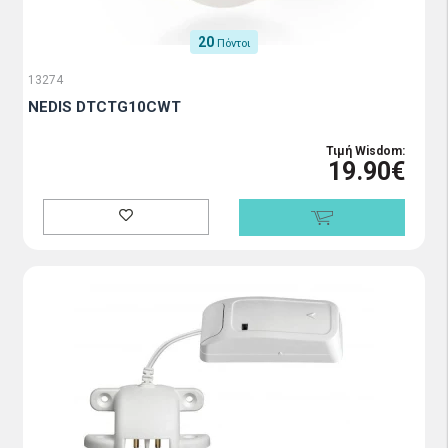
20
Πόντοι
13274
NEDIS DTCTG10CWT
Τιμή Wisdom:
19.90€