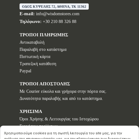
ΟΔΟΣ ΚΥΨΕΛΗΣ 72, ΑΘΗΝΑ, TK 11362
E-mail:
info@wisdomstores.com
Τηλέφωνο:
+30 210 88 326 88
ΤΡΟΠΟΙ ΠΛΗΡΩΜΗΣ
Αντικαταβολή
Παραλαβή στο κατάστημα
Πιστωτική κάρτα
Τραπεζική κατάθεση
Paypal
ΤΡΟΠΟΙ ΑΠΟΣΤΟΛΗΣ
Με Courier εύκολα και γρήγορα στην πόρτα σας.
Δυνατότητα παραλαβής και από το κατάστημα.
ΧΡΗΣΙΜΑ
Όροι Χρήσης & Λειτουργίας του Ιστοχώρου
Εγγυήσεις προϊόντων
Τρόποι παραγγελίας
Χρησιμοποιούμε cookies για τη σωστή λειτουργία του site μας, για την
ανάλυση της επισκεψιμότητάς μας, για την εξατομίκευση των διαφημίσεων,