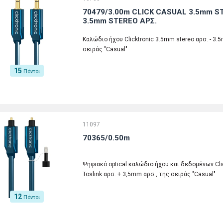
70479/3.00m CLICK CASUAL 3.5mm ST
3.5mm STEREO ΑΡΣ.
Καλώδιο ήχου Clicktronic 3.5mm stereo αρσ. - 3.5
σειράς "Casual"
15
Πόντοι
11097
70365/0.50m
Ψηφιακό optical καλώδιο ήχου και δεδομένων Click
Toslink αρσ. + 3,5mm αρσ., της σειράς "Casual"
12
Πόντοι