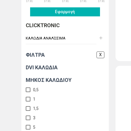
17.91
17.91
17.91
17.91
17.91
Εφαρμογή
CLICKTRONIC
ΚΑΛΩΔΙΑ ΑΝΑΛΏΣΙΜΑ
ΦΙΛΤΡΑ
X
DVI ΚΑΛΏΔΙΑ
ΜΗΚΟΣ ΚΑΛΩΔΙΟΥ
0,5
1
1,5
3
5