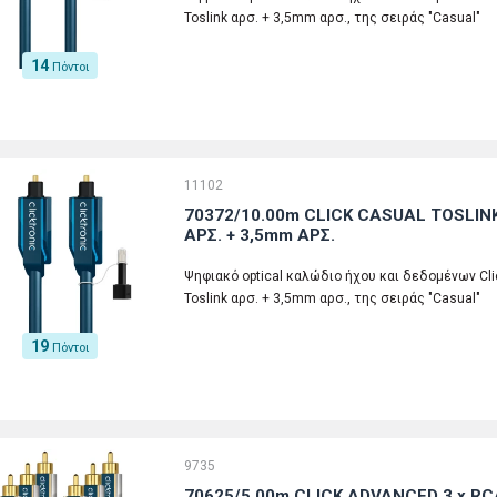
Toslink αρσ. + 3,5mm αρσ., της σειράς "Casual"
14
Πόντοι
11102
70372/10.00m CLICK CASUAL TOSLINK
ΑΡΣ. + 3,5mm ΑΡΣ.
Ψηφιακό optical καλώδιο ήχου και δεδομένων Click
Toslink αρσ. + 3,5mm αρσ., της σειράς "Casual"
19
Πόντοι
9735
70625/5.00m CLICK ADVANCED 3 x RCA