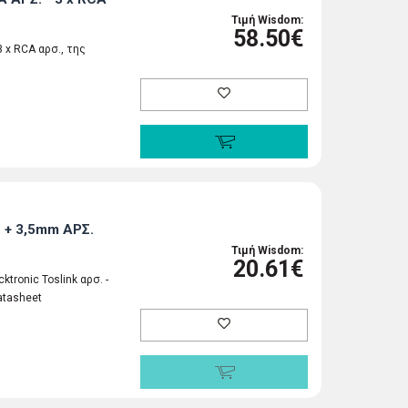
Τιμή Wisdom:
58.50€
3 x RCA αρσ., της
. + 3,5mm ΑΡΣ.
Τιμή Wisdom:
20.61€
tronic Toslink αρσ. -
atasheet