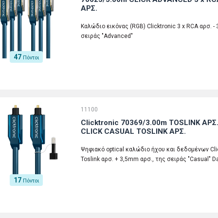
ΑΡΣ.
Καλώδιο εικόνας (RGB) Clicktronic 3 x RCA αρσ. - 
σειράς "Advanced"
47
Πόντοι
11100
Clicktronic 70369/3.00m TOSLINK ΑΡΣ
CLICK CASUAL TOSLINK ΑΡΣ.
Ψηφιακό optical καλώδιο ήχου και δεδομένων Click
Toslink αρσ. + 3,5mm αρσ., της σειράς "Casual" D
17
Πόντοι