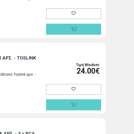
 ΑΡΣ. - TOSLINK
Τιμή Wisdom:
24.00€
tronic Toslink αρσ. -
 ΑΡΣ. - 3 x RCA