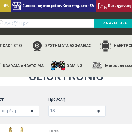
i -5%
Εμπορικές εταιρείες/Καταστήματα -5%
Βιομηχανίες 
ΑΝΑΖΗΤΗΣΗ
ΥΠΟΛΟΓΙΣΤΕΣ
ΣΥΣΤΗΜΑΤΑ ΑΣΦΑΛΕΙΑΣ
ΗΛΕΚΤΡΟΝ
ΚΑΛΩΔΙΑ ΑΝΑΛΏΣΙΜΑ
GAMING
Μικροσυσκευ
αρχική
εταιρίες
clicktronic
CLICKTRONIC
ηση
Προβολή
10785