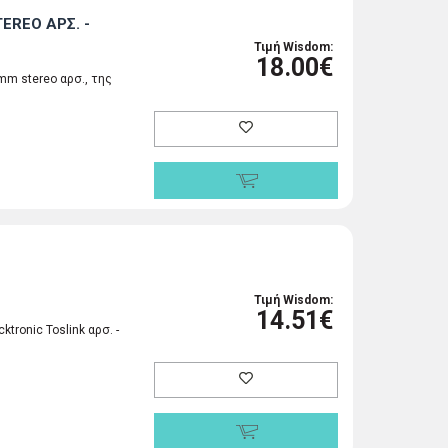
EREO ΑΡΣ. -
Τιμή Wisdom:
18.00€
mm stereo αρσ., της
Τιμή Wisdom:
14.51€
tronic Toslink αρσ. -