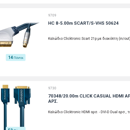
9709
HC 8-5.00m SCART/S-VHS 50624
Καλώδιο Clicktronic Scart 21p με διακόπτη (in/out)
14
Πόντοι
9730
70348/20.00m CLICK CASUAL HDMI ΑΡΣ
ΑΡΣ.
Καλώδιο Clicktronic HDMI αρσ. - DVI-D Dual αρσ., 