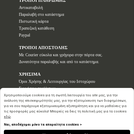
ΤΡΟΠΟΙ ΠΛΗΡΩΜΗΣ
Αντικαταβολή
Παραλαβή στο κατάστημα
Πιστωτική κάρτα
Τραπεζική κατάθεση
Paypal
ΤΡΟΠΟΙ ΑΠΟΣΤΟΛΗΣ
Με Courier εύκολα και γρήγορα στην πόρτα σας.
Δυνατότητα παραλαβής και από το κατάστημα.
ΧΡΗΣΙΜΑ
Όροι Χρήσης & Λειτουργίας του Ιστοχώρου
Εγγυήσεις προϊόντων
Τρόποι παραγγελίας
Χρησιμοποιούμε cookies για τη σωστή λειτουργία του site μας, για την
ανάλυση της επισκεψιμότητάς μας, για την εξατομίκευση των διαφημίσεων,
Πολιτική επιστροφών - Δικαίωμα Υπαναχώρησης
για να σου παρέχουμε εξατομικευμένη εξυπηρέτηση και για να μαθαίνεις για
Προστασία Προσωπικών Δεδομένων
τις προσφορές μας εύκολα! Μπορείς να δεις τη πολιτική μας για τα cookies
εδώ
.
Ναι, αποδέχομαι μόνο τα απαραίτητα cookies >
Copyright © 2020 2026