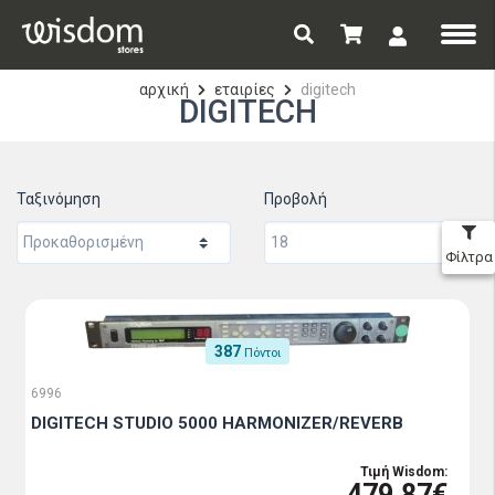
αρχική
εταιρίες
digitech
DIGITECH
Ταξινόμηση
Προβολή
Φίλτρα
387
Πόντοι
6996
DIGITECH STUDIO 5000 HARMONIZER/REVERB
Τιμή Wisdom:
479.87€