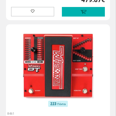
223
Πόντοι
8461