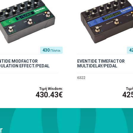
430
4
Πόντοι
NTIDE MODFACTOR
EVENTIDE TIMEFACTOR
ULATION EFFECT/PEDAL
MULTIDELAY/PEDAL
6322
Τιμή Wisdom:
Τιμ
430.43€
42
r