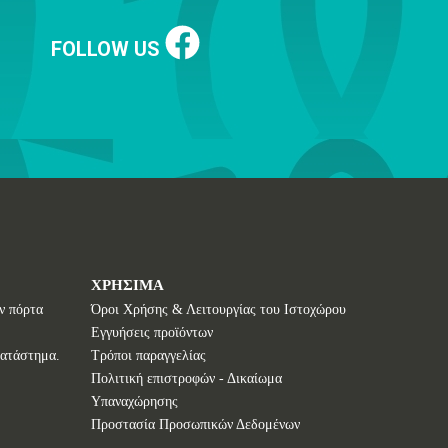
FOLLOW US
ΧΡΗΣΙΜΑ
ν πόρτα
Όροι Χρήσης & Λειτουργίας του Ιστοχώρου
Εγγυήσεις προϊόντων
κατάστημα.
Τρόποι παραγγελίας
Πολιτική επιστροφών - Δικαίωμα
Υπαναχώρησης
Προστασία Προσωπικών Δεδομένων