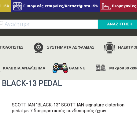
i -5%
Εμπορικές εταιρείες/Καταστήματα -5%
Βιομηχανίες 
ΑΝΑΖΗΤΗΣΗ
ΥΠΟΛΟΓΙΣΤΕΣ
ΣΥΣΤΗΜΑΤΑ ΑΣΦΑΛΕΙΑΣ
ΗΛΕΚΤΡΟΝ
ΚΑΛΩΔΙΑ ΑΝΑΛΏΣΙΜΑ
GAMING
Μικροσυσκευ
χική
εταιρίες
digitech
digitech black-13 scott ian black-13 pe
N BLACK-13 PEDAL
SCOTT IAN "BLACK-13" SCOTT IAN signature distortion
pedal με 7 διαφορετικούς συνδυασμούς ήχων.