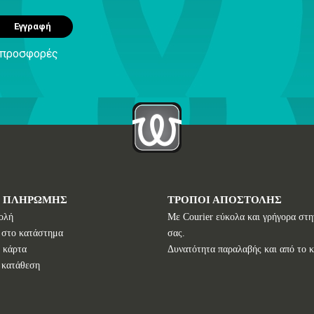
Εγγραφή
ς προσφορές
Ι ΠΛΗΡΩΜΗΣ
ΤΡΟΠΟΙ ΑΠΟΣΤΟΛΗΣ
ολή
Με Courier εύκολα και γρήγορα στη
 στο κατάστημα
σας.
 κάρτα
Δυνατότητα παραλαβής και από το 
 κατάθεση