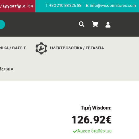
Τ: +30 210 88 326 88
E: info@wisdomstores.com
/ Εργαστήρια -5%
ΙΚΑ / ΒΑΣΕΙΣ
ΗΛΕΚΤΡΟΛΟΓΙΚΑ / ΕΡΓΑΛΕΙΑ
ές/SDA
dal
Τιμή Wisdom:
126.92€
Άμεσα διαθέσιμο