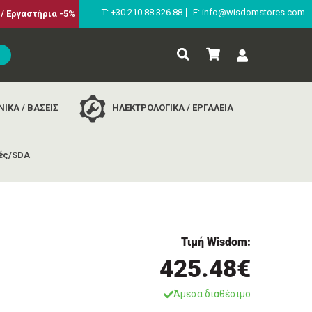
Τ: +30 210 88 326 88
E: info@wisdomstores.com
/ Εργαστήρια -5%
ΙΚΑ / ΒΑΣΕΙΣ
ΗΛΕΚΤΡΟΛΟΓΙΚΑ / ΕΡΓΑΛΕΙΑ
ές/SDA
l
Τιμή Wisdom:
425.48€
Άμεσα διαθέσιμο