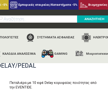
i -5%
Εμπορικές εταιρείες/Καταστήματα -5%
Βιομηχανίες 
ΑΝΑΖΗΤΗΣΗ
ΥΠΟΛΟΓΙΣΤΕΣ
ΣΥΣΤΗΜΑΤΑ ΑΣΦΑΛΕΙΑΣ
ΗΛΕΚΤΡΟΝ
ΚΑΛΩΔΙΑ ΑΝΑΛΏΣΙΜΑ
GAMING
Μικροσυσκευ
αρχική
εταιρίες
eventide
eventide timefactor multidelay/peda
DELAY/PEDAL
Πεταλιέρα με 10 εφέ Delay κορυφαίας ποιότητας από
την EVENTIDE.