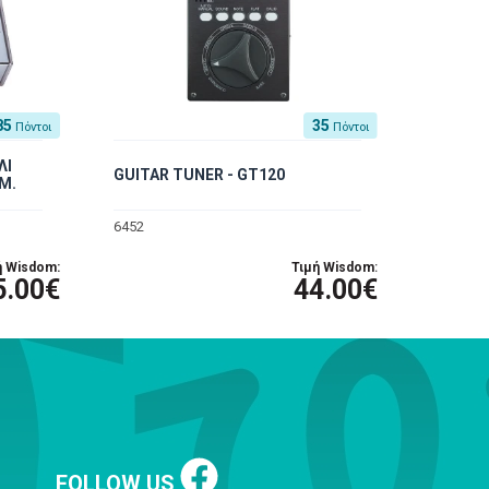
85
35
Πόντοι
Πόντοι
ΛΙ
GUITAR TUNER - GT120
M.
6452
ή Wisdom:
Τιμή Wisdom:
5.00€
44.00€
FOLLOW US