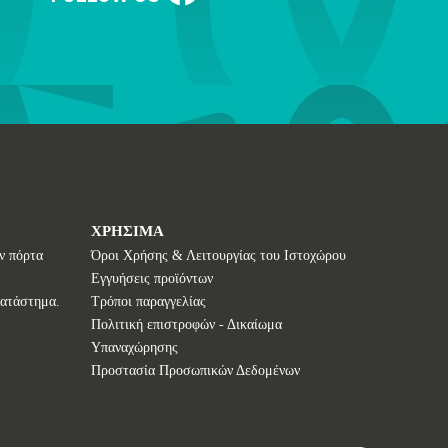
ΧΡΗΣΙΜΑ
ν πόρτα
Όροι Χρήσης & Λειτουργίας του Ιστοχώρου
Εγγυήσεις προϊόντων
κατάστημα.
Τρόποι παραγγελίας
Πολιτική επιστροφών - Δικαίωμα
Υπαναχώρησης
Προστασία Προσωπικών Δεδομένων