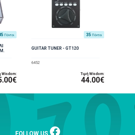
85
35
Πόντοι
Πόντοι
ΛΙ
GUITAR TUNER - GT120
M.
6452
ή Wisdom:
Τιμή Wisdom:
5.00€
44.00€
FOLLOW US