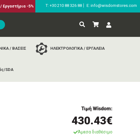
Τ: +30 210 88 326 88
E: info@wisdomstores.com
/ Εργαστήρια -5%
ΙΚΑ / ΒΑΣΕΙΣ
ΗΛΕΚΤΡΟΛΟΓΙΚΑ / ΕΡΓΑΛΕΙΑ
ές/SDA
pedal
Τιμή Wisdom:
430.43€
Άμεσα διαθέσιμο