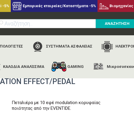
i -5%
Εμπορικές εταιρείες/Καταστήματα -5%
Βιομηχανίες 
ΑΝΑΖΗΤΗΣΗ
ΥΠΟΛΟΓΙΣΤΕΣ
ΣΥΣΤΗΜΑΤΑ ΑΣΦΑΛΕΙΑΣ
ΗΛΕΚΤΡΟΝ
ΚΑΛΩΔΙΑ ΑΝΑΛΏΣΙΜΑ
GAMING
Μικροσυσκευ
κή
εταιρίες
eventide
eventide modfactor modulation effect/
ATION EFFECT/PEDAL
Πεταλιέρα με 10 εφέ modulation κορυφαίας
ποιότητας από την EVENTIDE.