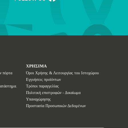
ΧΡΗΣΙΜΑ
ν πόρτα
Όροι Χρήσης & Λειτουργίας του Ιστοχώρου
Εγγυήσεις προϊόντων
κατάστημα.
Τρόποι παραγγελίας
Πολιτική επιστροφών - Δικαίωμα
Υπαναχώρησης
Προστασία Προσωπικών Δεδομένων