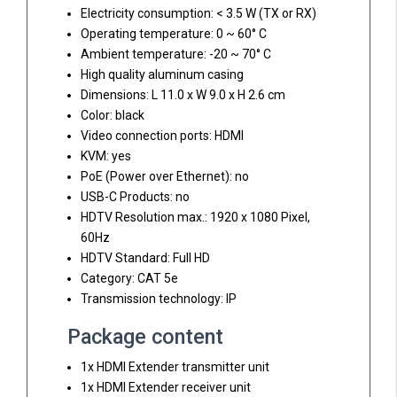
Electricity consumption: < 3.5 W (TX or RX)
Operating temperature: 0 ~ 60° C
Ambient temperature: -20 ~ 70° C
High quality aluminum casing
Dimensions: L 11.0 x W 9.0 x H 2.6 cm
Color: black
Video connection ports: HDMI
KVM: yes
PoE (Power over Ethernet): no
USB-C Products: no
HDTV Resolution max.: 1920 x 1080 Pixel,
60Hz
HDTV Standard: Full HD
Category: CAT 5e
Transmission technology: IP
Package content
1x HDMI Extender transmitter unit
1x HDMI Extender receiver unit