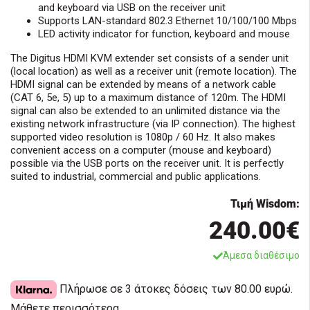
and keyboard via USB on the receiver unit
Supports LAN-standard 802.3 Ethernet 10/100/100 Mbps
LED activity indicator for function, keyboard and mouse
The Digitus HDMI KVM extender set consists of a sender unit
(local location) as well as a receiver unit (remote location). The
HDMI signal can be extended by means of a network cable
(CAT 6, 5e, 5) up to a maximum distance of 120m. The HDMI
signal can also be extended to an unlimited distance via the
existing network infrastructure (via IP connection). The highest
supported video resolution is 1080p / 60 Hz. It also makes
convenient access on a computer (mouse and keyboard)
possible via the USB ports on the receiver unit. It is perfectly
suited to industrial, commercial and public applications.
Τιμή Wisdom:
240.00€
Άμεσα διαθέσιμο
Πλήρωσε σε 3 άτοκες δόσεις των 80.00 ευρώ.
Μάθετε περισσότερα