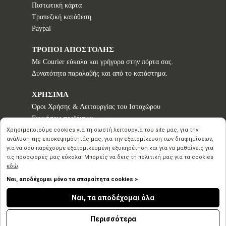
Πιστωτική κάρτα
Τραπεζική κατάθεση
Paypal
ΤΡΟΠΟΙ ΑΠΟΣΤΟΛΗΣ
Με Courier εύκολα και γρήγορα στην πόρτα σας.
Δυνατότητα παραλαβής και από το κατάστημα.
ΧΡΗΣΙΜΑ
Όροι Χρήσης & Λειτουργίας του Ιστοχώρου
Εγγυήσεις προϊόντων
Τρόποι παραγγελίας
Χρησιμοποιούμε cookies για τη σωστή λειτουργία του site μας, για την
ανάλυση της επισκεψιμότητάς μας, για την εξατομίκευση των διαφημίσεων,
Πολιτική επιστροφών - Δικαίωμα Υπαναχώρησης
για να σου παρέχουμε εξατομικευμένη εξυπηρέτηση και για να μαθαίνεις για
Προστασία Προσωπικών Δεδομένων
τις προσφορές μας εύκολα! Μπορείς να δεις τη πολιτική μας για τα cookies
εδώ
.
Ναι, αποδέχομαι μόνο τα απαραίτητα cookies >
Copyright © 2020 2026
Ναι, τα αποδέχομαι όλα
Inspirational Creation
by Advisable
n
Περισσότερα
Powered
by Ecommerce