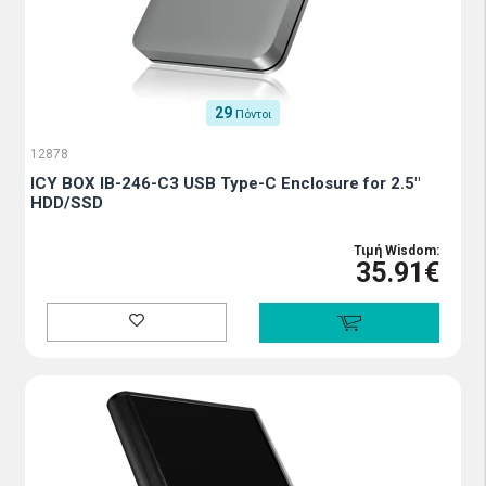
29
Πόντοι
12878
ICY BOX IB-246-C3 USB Type-C Enclosure for 2.5"
HDD/SSD
Τιμή Wisdom:
35.91€