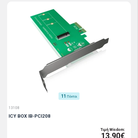
11
Πόντοι
13108
ICY BOX IB-PCI208
Τιμή Wisdom:
13.90€