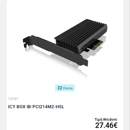
22
Πόντοι
13107
ICY BOX IB-PCI214M2-HSL
Τιμή Wisdom:
27.46€