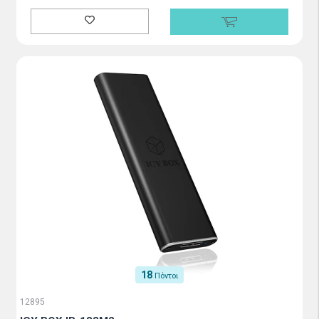
18
Πόντοι
12895