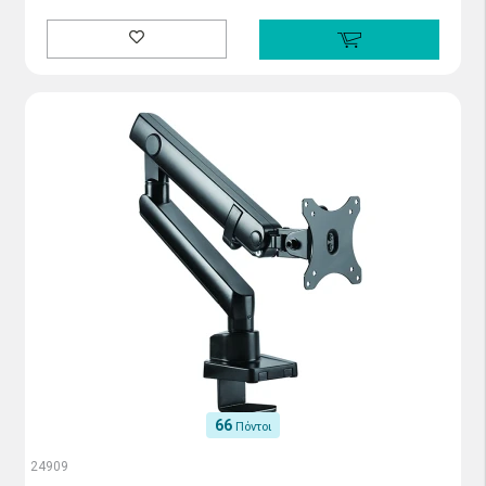
66
Πόντοι
24909