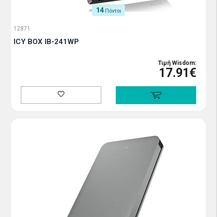
14
Πόντοι
12871
ICY BOX IB-241WP
Τιμή Wisdom:
17.91€