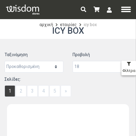
αρχική
εταιρίες
icy box
ICY BOX
Ταξινόμηση
Προβολή
Φίλτρα
Σελίδες:
1
2
3
4
5
»