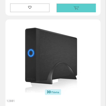
30
Πόντοι
12881