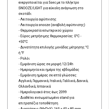
ενεργοποιείται για 5sec με το πλήκτρο
SNOOZE/LIGHT για εύκολη ανάγνωση στο
σκοτάδι
- Λειτουργία αφύπνισης
- Λειτουργία snooze (αναβολή αφύπνισης)
- Θερμοκρασία εσωτερικού χώρου
- Εύρος μετρήσιμης θερμοκρασίας: 0°C -
+50°C
- Δυνατότητα επιλογής μονάδας μέτρησης °C
ή °F
- Ρολόι
- Εμφάνιση ώρας σε μορφή 12/24h
- Ημερομηνία και ημέρα της εβδομάδας
- Εμφάνιση ημέρας σε επτά γλώσσες:
Αγγλικά, Γερμανικά, Ιταλικά, Γαλλικά, Δανικά,
Ολλανδικά, Ισπανικά
- Ημερολογιακό έτος έως 2099
- Διαθέτει ενσωματωμένο stand για
επιτραπέζια τοποθέτηση
- Διαστάσεις (ΜxΠxΥ): 165 x 40 x 85 mm