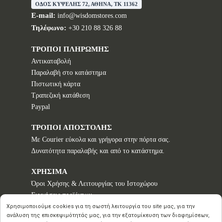
ΟΔΟΣ ΚΥΨΕΛΗΣ 72, ΑΘΗΝΑ, TK 11362
E-mail:
info@wisdomstores.com
Τηλέφωνο:
+30 210 88 326 88
ΤΡΟΠΟΙ ΠΛΗΡΩΜΗΣ
Αντικαταβολή
Παραλαβή στο κατάστημα
Πιστωτική κάρτα
Τραπεζική κατάθεση
Paypal
ΤΡΟΠΟΙ ΑΠΟΣΤΟΛΗΣ
Με Courier εύκολα και γρήγορα στην πόρτα σας.
Δυνατότητα παραλαβής και από το κατάστημα.
ΧΡΗΣΙΜΑ
Όροι Χρήσης & Λειτουργίας του Ιστοχώρου
Εγγυήσεις προϊόντων
Τρόποι παραγγελίας
Χρησιμοποιούμε cookies για τη σωστή λειτουργία του site μας, για την
ανάλυση της επισκεψιμότητάς μας, για την εξατομίκευση των διαφημίσεων,
Πολιτική επιστροφών - Δικαίωμα Υπαναχώρησης