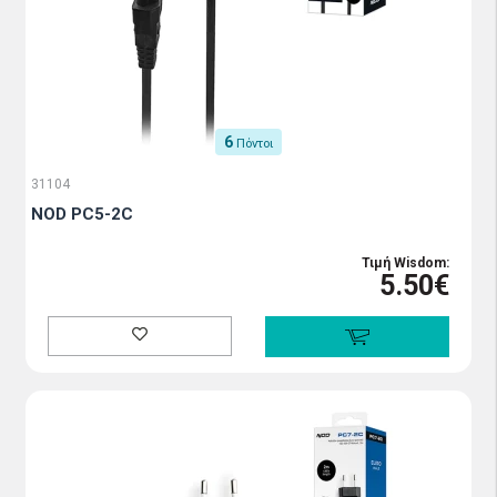
6
Πόντοι
31104
NOD PC5-2C
Τιμή Wisdom:
5.50€