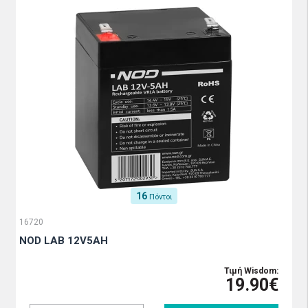
16
Πόντοι
16720
NOD LAB 12V5AH
Τιμή Wisdom:
19.90€