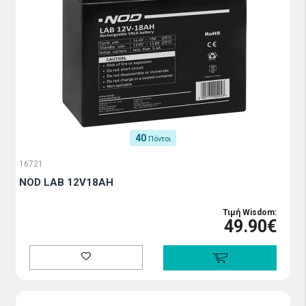
40
Πόντοι
16721
NOD LAB 12V18AH
Τιμή Wisdom:
49.90€