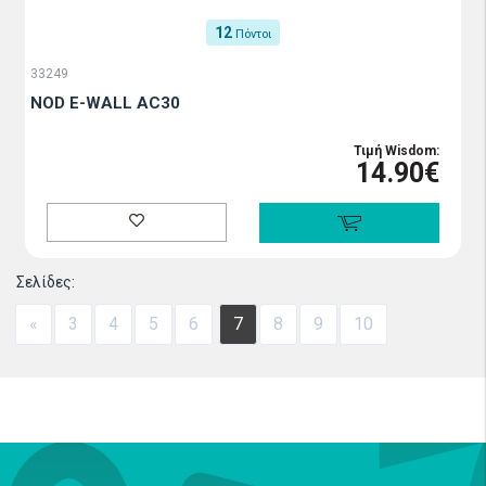
12
Πόντοι
33249
NOD E-WALL AC30
Τιμή Wisdom:
14.90€
Σελίδες:
«
3
4
5
6
7
8
9
10