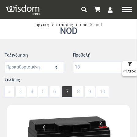
αρχική
εταιρίες
nod
nod
NOD
Ταξινόμηση
Προβολή
Φίλτρα
Σελίδες:
«
3
4
5
6
7
8
9
10