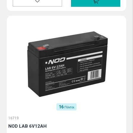
16
Πόντοι
16719
NOD LAB 6V12AH