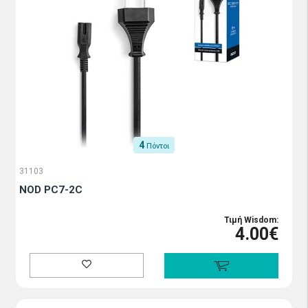
4
Πόντοι
31103
NOD PC7-2C
Τιμή Wisdom:
4.00€