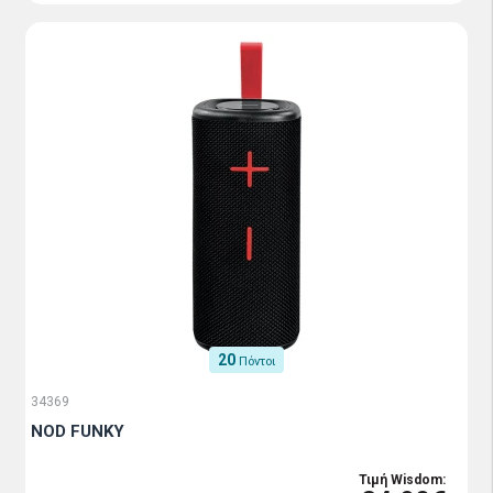
20
Πόντοι
34369
NOD FUNKY
Τιμή Wisdom: