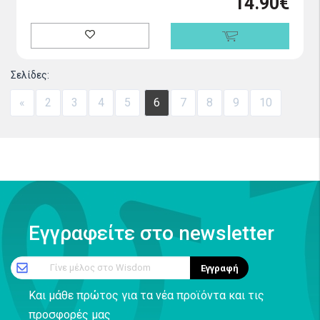
14.90€
Σελίδες:
«
2
3
4
5
6
7
8
9
10
Εγγραφείτε στο newsletter
Γίνε μέλος στο Wisdom
Εγγραφή
Και μάθε πρώτος για τα νέα προϊόντα και τις
προσφορές μας