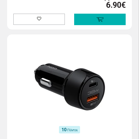
6.90€
10
Πόντοι