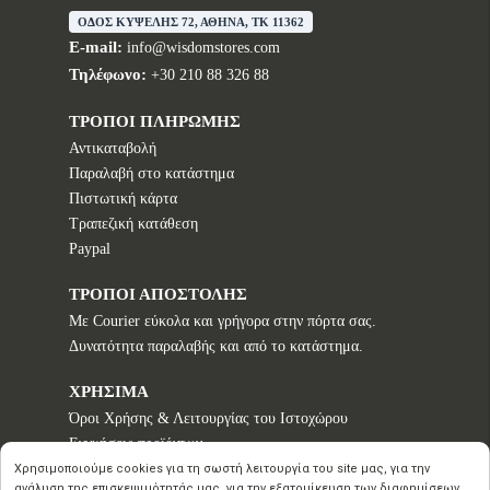
ΟΔΟΣ ΚΥΨΕΛΗΣ 72, ΑΘΗΝΑ, TK 11362
E-mail:
info@wisdomstores.com
Τηλέφωνο:
+30 210 88 326 88
ΤΡΟΠΟΙ ΠΛΗΡΩΜΗΣ
Αντικαταβολή
Παραλαβή στο κατάστημα
Πιστωτική κάρτα
Τραπεζική κατάθεση
Paypal
ΤΡΟΠΟΙ ΑΠΟΣΤΟΛΗΣ
Με Courier εύκολα και γρήγορα στην πόρτα σας.
Δυνατότητα παραλαβής και από το κατάστημα.
ΧΡΗΣΙΜΑ
Όροι Χρήσης & Λειτουργίας του Ιστοχώρου
Εγγυήσεις προϊόντων
Τρόποι παραγγελίας
Χρησιμοποιούμε cookies για τη σωστή λειτουργία του site μας, για την
ανάλυση της επισκεψιμότητάς μας, για την εξατομίκευση των διαφημίσεων,