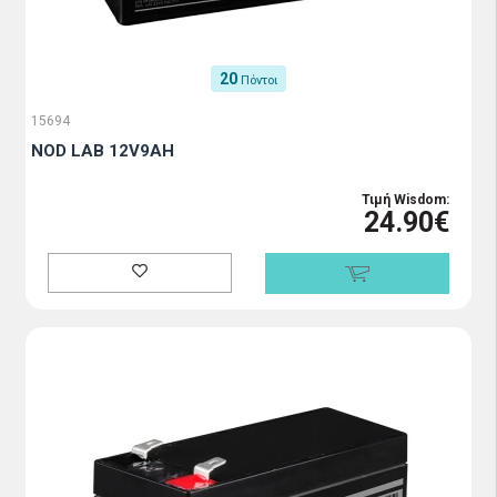
20
Πόντοι
15694
NOD LAB 12V9AH
Τιμή Wisdom:
24.90€