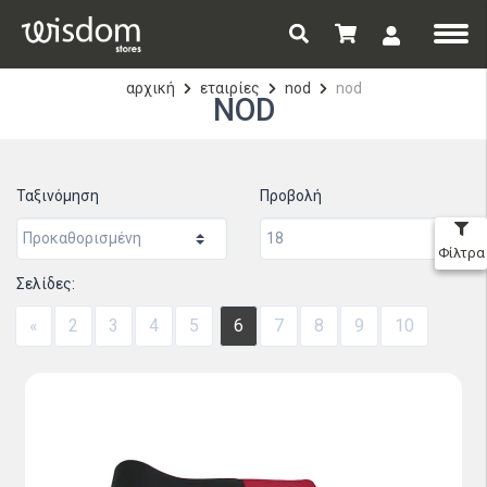
αρχική
εταιρίες
nod
nod
NOD
Ταξινόμηση
Προβολή
Φίλτρα
Σελίδες:
«
2
3
4
5
6
7
8
9
10