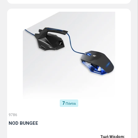
7
Πόντοι
9786
NOD BUNGEE
Τιμή Wisdom: