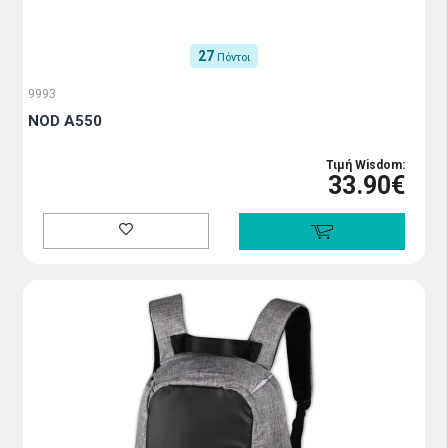
27
Πόντοι
9993
NOD A550
Τιμή Wisdom:
33.90€