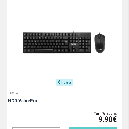
8
Πόντοι
10514
NOD ValuePro
Τιμή Wisdom:
9.90€