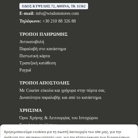
ΟΔΟΣ ΚΥΨΕΛΗΣ 72, ΑΘΗΝΑ, TK 11362
E-mail:
info@wisdomstores.com
Τηλέφωνο:
+30 210 88 326 88
ΤΡΟΠΟΙ ΠΛΗΡΩΜΗΣ
Αντικαταβολή
Παραλαβή στο κατάστημα
Πιστωτική κάρτα
Τραπεζική κατάθεση
Paypal
ΤΡΟΠΟΙ ΑΠΟΣΤΟΛΗΣ
Με Courier εύκολα και γρήγορα στην πόρτα σας.
Δυνατότητα παραλαβής και από το κατάστημα.
ΧΡΗΣΙΜΑ
Όροι Χρήσης & Λειτουργίας του Ιστοχώρου
Εγγυήσεις προϊόντων
Τρόποι παραγγελίας
Χρησιμοποιούμε cookies για τη σωστή λειτουργία του site μας, για την
ανάλυση της επισκεψιμότητάς μας, για την εξατομίκευση των διαφημίσεων,