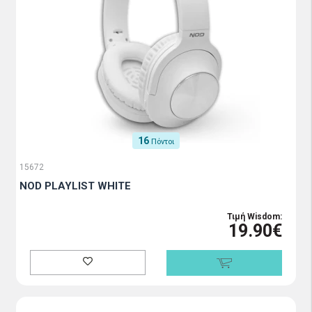
16
Πόντοι
15672
NOD PLAYLIST WHITE
Τιμή Wisdom:
19.90€