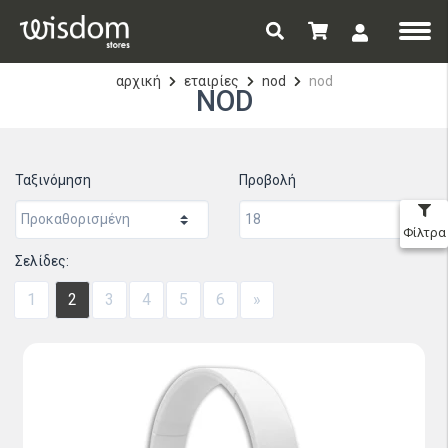
αρχική
εταιρίες
nod
nod
NOD
Ταξινόμηση
Προβολή
Φίλτρα
Σελίδες:
1
2
3
4
5
6
»