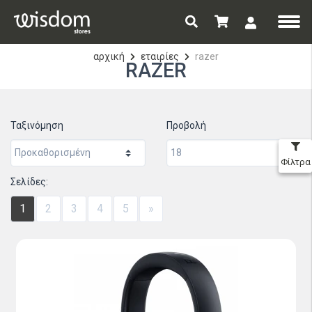
αρχική
εταιρίες
razer
RAZER
Ταξινόμηση
Προβολή
Φίλτρα
Σελίδες:
1
2
3
4
5
»