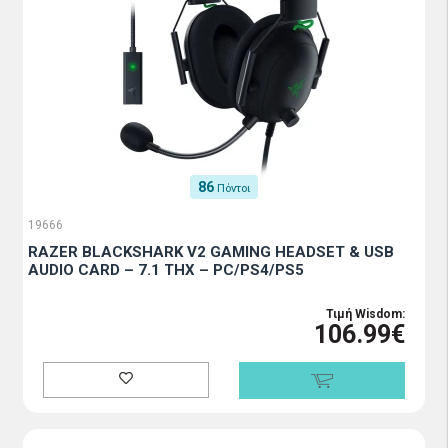
86
Πόντοι
19666
RAZER BLACKSHARK V2 GAMING HEADSET & USB
AUDIO CARD – 7.1 THX – PC/PS4/PS5
Τιμή Wisdom:
106.99€