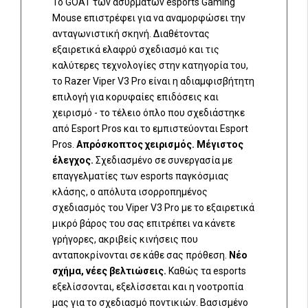
Το GOAT των ασύρματων esports Gaming
Mouse επιστρέφει για να αναμορφώσει την
ανταγωνιστική σκηνή. Διαθέτοντας
εξαιρετικά ελαφρύ σχεδιασμό και τις
καλύτερες τεχνολογίες στην κατηγορία του,
το Razer Viper V3 Pro είναι η αδιαμφισβήτητη
επιλογή για κορυφαίες επιδόσεις και
χειρισμό - το τέλειο όπλο που σχεδιάστηκε
από Esport Pros και το εμπιστεύονται Esport
Pros.
Απρόσκοπτος χειρισμός. Μέγιστος
έλεγχος.
Σχεδιασμένο σε συνεργασία με
επαγγελματίες των esports παγκόσμιας
κλάσης, ο απόλυτα ισορροπημένος
σχεδιασμός του Viper V3 Pro με το εξαιρετικά
μικρό βάρος του σας επιτρέπει να κάνετε
γρήγορες, ακριβείς κινήσεις που
ανταποκρίνονται σε κάθε σας πρόθεση.
Νέο
σχήμα, νέες βελτιώσεις.
Καθώς τα esports
εξελίσσονται, εξελίσσεται και η νοοτροπία
μας για το σχεδιασμό ποντικιών. Βασισμένο