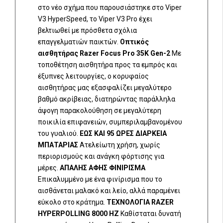
στο νέο σχήμα που παρουσιάστηκε στο Viper
V3 HyperSpeed, το Viper V3 Pro έχει
βελτιωθεί με πρόσθετα σχόλια
επαγγελματιών παικτών.
Οπτικός
αισθητήρας Razer Focus Pro 35K Gen-2
Με
τοποθέτηση αισθητήρα προς τα εμπρός και
έξυπνες λειτουργίες, ο κορυφαίος
αισθητήρας μας εξασφαλίζει μεγαλύτερο
βαθμό ακρίβειας, διατηρώντας παράλληλα
άψογη παρακολούθηση σε μεγαλύτερη
ποικιλία επιφανειών, συμπεριλαμβανομένου
του γυαλιού.
ΕΩΣ ΚΑΙ 95 ΩΡΕΣ ΔΙΑΡΚΕΙΑ
ΜΠΑΤΑΡΙΑΣ
Ατελείωτη χρήση, χωρίς
περιορισμούς και ανάγκη φόρτισης για
μέρες.
ΑΠΑΛΗΣ ΑΦΗΣ ΦΙΝΙΡΙΣΜΑ
Επικαλυμμένο με ένα φινίρισμα που το
αισθάνεται μαλακό και λείο, αλλά παραμένει
εύκολο στο κράτημα.
ΤΕΧΝΟΛΟΓΙΑ RAZER
HYPERPOLLING 8000 HZ
Καθίσταται δυνατή