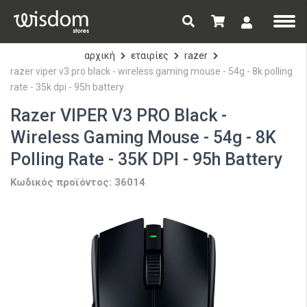
αρχική
εταιρίες
razer
razer viper v3 pro black - wireless gaming mouse - 54g - 8k polling
rate - 35k dpi - 95h battery
Razer VIPER V3 PRO Black -
Wireless Gaming Mouse - 54g - 8K
Polling Rate - 35K DPI - 95h Battery
Κωδικός προϊόντος: 36014