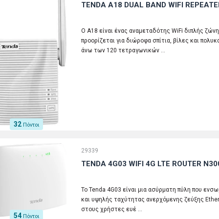
TENDA A18 DUAL BAND WIFI REPEATE
Ο A18 είναι ένας αναμεταδότης WiFi διπλής ζών
προορίζεται για διώροφα σπίτια, βίλες και πολυ
άνω των 120 τετραγωνικών …
32
Πόντοι
29339
TENDA 4G03 WIFI 4G LTE ROUTER N30
Το Tenda 4G03 είναι μια ασύρματη πύλη που ενσ
και υψηλής ταχύτητας ανερχόμενης ζεύξης Ethern
στους χρήστες ευέ …
54
Πόντοι