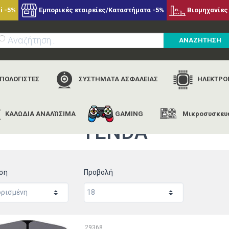
i -5%
Εμπορικές εταιρείες/Καταστήματα -5%
Βιομηχανίες 
ΑΝΑΖΗΤΗΣΗ
ΥΠΟΛΟΓΙΣΤΕΣ
ΣΥΣΤΗΜΑΤΑ ΑΣΦΑΛΕΙΑΣ
ΗΛΕΚΤΡΟΝ
ΚΑΛΩΔΙΑ ΑΝΑΛΏΣΙΜΑ
GAMING
Μικροσυσκευ
αρχική
εταιρίες
tenda
TENDA
ηση
Προβολή
29368