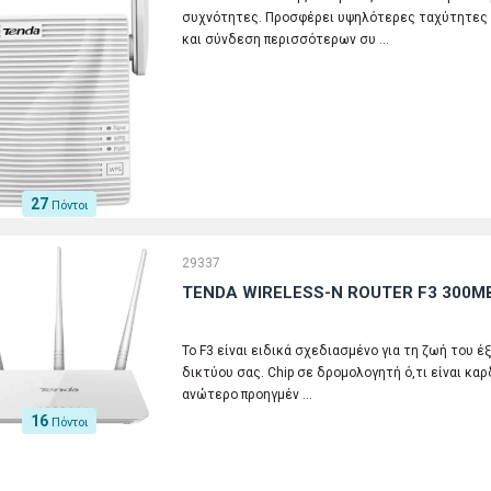
συχνότητες. Προσφέρει υψηλότερες ταχύτητες σ
και σύνδεση περισσότερων συ …
27
Πόντοι
29337
TENDA WIRELESS-N ROUTER F3 300M
Το F3 είναι ειδικά σχεδιασμένο για τη ζωή του έ
δικτύου σας. Chip σε δρομολογητή ό,τι είναι καρ
ανώτερο προηγμέν …
16
Πόντοι