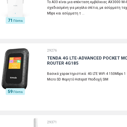
Το A33 είναι μια επέκταση εμβέλειας AX3000 Wi-
σχεδιασμένη για μεγάλα σπίτια, με ασύρματη τα
Mbps και ασύρματη τ …
71
Πόντοι
29276
TENDA 4G LTE-ADVANCED POCKET MOB
ROUTER 4G185
Βασικά χαρακτηριστικά: 4G LTE WiFi 4 150Mbps 1
Micro SD Φορητό Hotspot Υποδοχή SIM
59
Πόντοι
29371