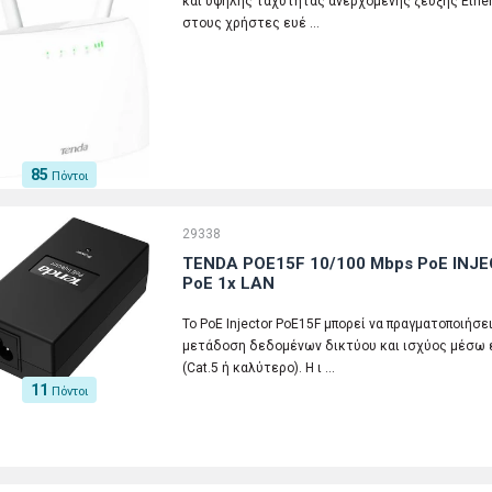
και υψηλής ταχύτητας ανερχόμενης ζεύξης Ethern
στους χρήστες ευέ …
85
Πόντοι
29338
TENDA POE15F 10/100 Mbps PoE INJ
PoE 1x LAN
Το PoE Injector PoE15F μπορεί να πραγματοποιήσε
μετάδοση δεδομένων δικτύου και ισχύος μέσω ε
(Cat.5 ή καλύτερο). Η ι …
11
Πόντοι