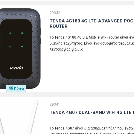
29342
TENDA 4G180 4G LTE-ADVANCED POCK
ROUTER
To Tenda 4G180 4G LTE Mobile Wi-Fi router είναι έ
υψηλής ταχύτητας. Είναι ένα ασύρματο τερματι
λειτουργίας για μικ …
49
Πόντοι
29341
TENDA 4G07 DUAL-BAND WIFI 4G LTE
Το Tenda 4G07 είναι μια ασύρματη πύλη που ενσ