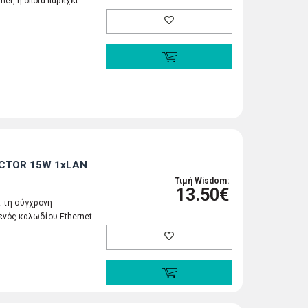
et, η οποία παρέχει
ECTOR 15W 1xLAN
Τιμή Wisdom:
13.50€
ι τη σύγχρονη
νός καλωδίου Ethernet