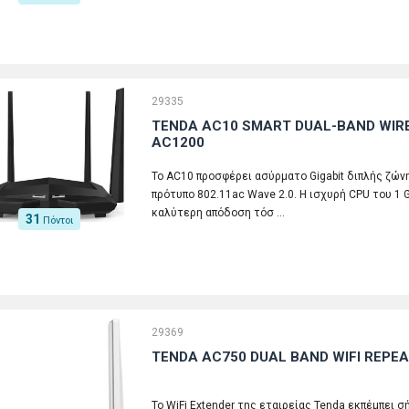
29335
TENDA AC10 SMART DUAL-BAND WIR
AC1200
Το AC10 προσφέρει ασύρματο Gigabit διπλής ζών
πρότυπο 802.11ac Wave 2.0. Η ισχυρή CPU του 1 
καλύτερη απόδοση τόσ …
31
Πόντοι
29369
TENDA AC750 DUAL BAND WIFI REPEA
Το WiFi Extender της εταιρείας Tenda εκπέμπει σ