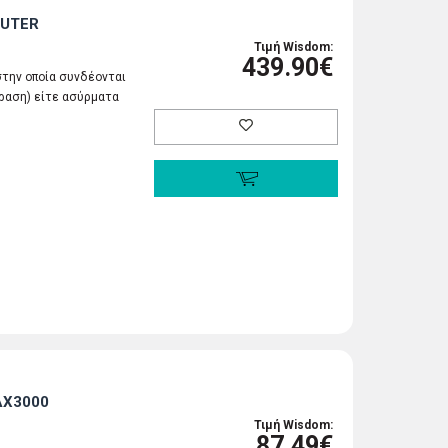
OUTER
Τιμή Wisdom:
439.90€
 στην οποία συνδέονται
όραση) είτε ασύρματα
AX3000
Τιμή Wisdom:
87.49€