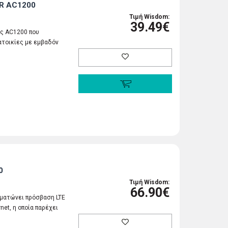
R AC1200
Τιμή Wisdom:
39.49€
ης AC1200 που
κατοικίες με εμβαδόν
0
Τιμή Wisdom:
66.90€
ωματώνει πρόσβαση LTE
et, η οποία παρέχει