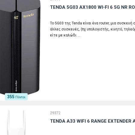
TENDA 5G03 AX1800 WI-FI 6 5G NR R
Το 5G03 της Tenda είναι ένα router, μια συσκευή
άλλες συσκευές, (πχ υπολογιστής, κινητό, τηλε
είτε με καλώδι …
355
Πόντοι
29372
TENDA A33 WIFI 6 RANGE EXTENDER 