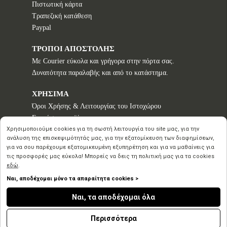
Πιστωτική κάρτα
Τραπεζική κατάθεση
Paypal
ΤΡΟΠΟΙ ΑΠΟΣΤΟΛΗΣ
Με Courier εύκολα και γρήγορα στην πόρτα σας.
Δυνατότητα παραλαβής και από το κατάστημα.
ΧΡΗΣΙΜΑ
Όροι Χρήσης & Λειτουργίας του Ιστοχώρου
Εγγυήσεις προϊόντων
Τρόποι παραγγελίας
Χρησιμοποιούμε cookies για τη σωστή λειτουργία του site μας, για την
ανάλυση της επισκεψιμότητάς μας, για την εξατομίκευση των διαφημίσεων,
Πολιτική επιστροφών - Δικαίωμα Υπαναχώρησης
για να σου παρέχουμε εξατομικευμένη εξυπηρέτηση και για να μαθαίνεις για
Προστασία Προσωπικών Δεδομένων
τις προσφορές μας εύκολα! Μπορείς να δεις τη πολιτική μας για τα cookies
εδώ
.
Ναι, αποδέχομαι μόνο τα απαραίτητα cookies >
Copyright © 2020 2026
Ναι, τα αποδέχομαι όλα
Inspirational Creation
by Advisable
n
Περισσότερα
Powered
by Ecommerce