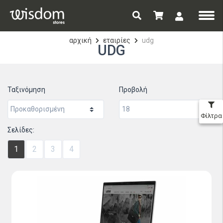
αρχική
εταιρίες
udg
UDG
Ταξινόμηση
Προβολή
Φίλτρα
Σελίδες:
1
2
3
4