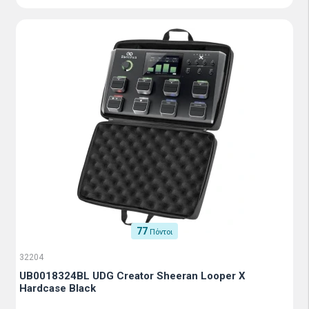
77
Πόντοι
32204
UB0018324BL UDG Creator Sheeran Looper X
Hardcase Black