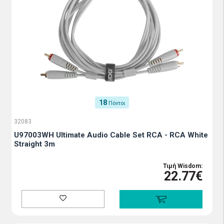
18
Πόντοι
32083
U97003WH Ultimate Audio Cable Set RCA - RCA White
Straight 3m
Τιμή Wisdom:
22.77€