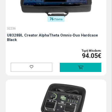
76
Πόντοι
32236
U8328BL Creator AlphaTheta Omnis-Duo Hardcase
Black
Τιμή Wisdom:
94.05€