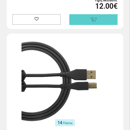
Τιμή Wisdom:
12.00€
14
Πόντοι