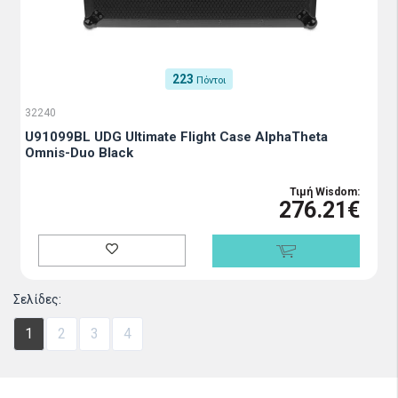
223
Πόντοι
32240
U91099BL UDG Ultimate Flight Case AlphaTheta
Omnis-Duo Black
Τιμή Wisdom:
276.21€
Σελίδες:
1
2
3
4