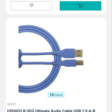
14
Πόντοι
30622
U95002LB UDG Ultimate Audio Cable USB 2.0 A-B