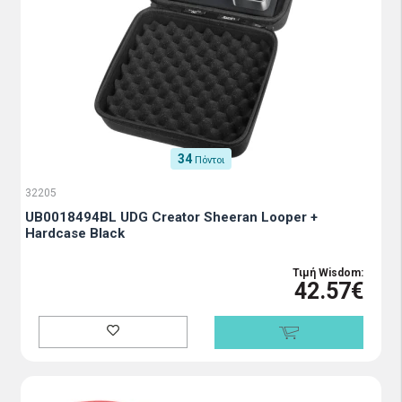
34
Πόντοι
32205
UB0018494BL UDG Creator Sheeran Looper +
Hardcase Black
Τιμή Wisdom:
42.57€