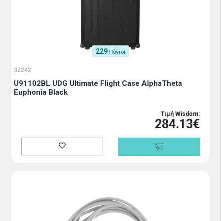
229
Πόντοι
32242
U91102BL UDG Ultimate Flight Case AlphaTheta
Euphonia Black
Τιμή Wisdom:
284.13€