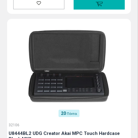
20
Πόντοι
32106
U8444BL2 UDG Creator Akai MPC Touch Hardcase