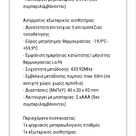
συμπεριλαμβάνονται)
Ασύρματος εξωτερικός αισθητήρας:
- Δυνατότητα επιτοίχιας ή επιτραπέζιας
τοποθέτησης
- Εύρος μετρήσιμης θερμοκρασίας: -19,9°C -
+59,9°C
- Εμφάνιση ημερήσιας κατώτατης/ μέγιστης
θερμοκρασίας Lo/Hi
- Συχνότητα μετάδοσης: 433.92MHz
- Εμβέλεια μετάδοσης πομπού: max. 60m (σε
ανοιχτό χώρο, χωρίς εμπόδια)
- Διαστάσεις (ΜxΠxΥ): 40 x 20 x 92 mm
- Λειτουργεί με μπαταρίες: 2 xAAA (δεν
συμπεριλαμβάνονται)
Περιεχόμενα συσκευασίας:
1x ψηφιακός μετερεωλογικός σταθμός
1x εξωτερικός αισθητήρας