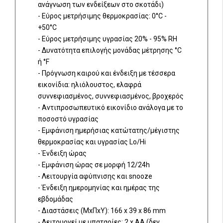
ανάγνωση των ενδείξεων στο σκοτάδι)
- Εύρος μετρήσιμης θερμοκρασίας: 0°C -
+50°C
- Εύρος μετρήσιμης υγρασίας 20% - 95% RH
- Δυνατότητα επιλογής μονάδας μέτρησης °C
ή °F
- Πρόγνωση καιρού και ένδειξη με τέσσερα
εικονίδια: ηλιόλουστος, ελαφρά
συννεφιασμένος, συννεφιασμένος, βροχερός
- Αντιπροσωπευτικό εικονίδιο ανάλογα με το
ποσοστό υγρασίας
- Εμφάνιση ημερήσιας κατώτατης/μέγιστης
θερμοκρασίας και υγρασίας Lo/Hi
- Ένδειξη ώρας
- Εμφάνιση ώρας σε μορφή 12/24h
- Λειτουργία αφύπνισης και snooze
- Ένδειξη ημερομηνίας και ημέρας της
εβδομάδας
- Διαστάσεις (ΜxΠxΥ): 166 x 39 x 86 mm
- Λειτουργεί με μπαταρίες: 2 x AA (δεν