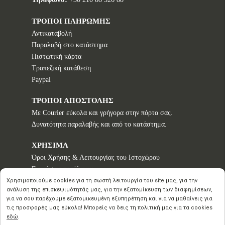
ΤΡΟΠΟΙ ΠΛΗΡΩΜΗΣ
Αντικαταβολή
Παραλαβή στο κατάστημα
Πιστωτική κάρτα
Τραπεζική κατάθεση
Paypal
ΤΡΟΠΟΙ ΑΠΟΣΤΟΛΗΣ
Με Courier εύκολα και γρήγορα στην πόρτα σας.
Δυνατότητα παραλαβής και από το κατάστημα.
ΧΡΗΣΙΜΑ
Όροι Χρήσης & Λειτουργίας του Ιστοχώρου
Εγγυήσεις προϊόντων
Τρόποι παραγγελίας
Χρησιμοποιούμε cookies για τη σωστή λειτουργία του site μας, για την
ανάλυση της επισκεψιμότητάς μας, για την εξατομίκευση των διαφημίσεων,
Πολιτική επιστροφών - Δικαίωμα Υπαναχώρησης
για να σου παρέχουμε εξατομικευμένη εξυπηρέτηση και για να μαθαίνεις για
Προστασία Προσωπικών Δεδομένων
τις προσφορές μας εύκολα! Μπορείς να δεις τη πολιτική μας για τα cookies
εδώ
.